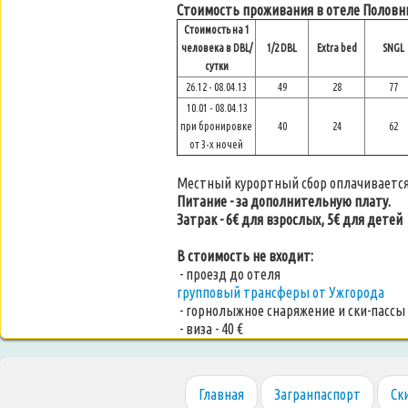
Стоимость проживания в отеле Половн
Стоимость на 1
человека в DBL/
1/2 DBL
Extra bed
SNGL
сутки
26.12 - 08.04.13
49
28
77
10.01 - 08.04.13
при бронировке
40
24
62
от 3-х ночей
Местный курортный сбор оплачивается
Питание - за дополнительную плату.
Затрак - 6
€ для взрослых, 5
€ для детей
В стоимость не входит:
- проезд до отеля
групповый трансферы от Ужгорода
- горнолыжное снаряжение и ски-пассы
- виза - 40 €
Главная
Загранпаспорт
Ск