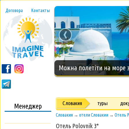
Договора
Контакты
‹
Новогодний тур на о.Занз
Словакия
туры
док
Менеджер
Словакия
→
отели Словакии
→
Отель P
Отель Polovnik 3*