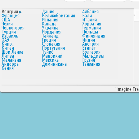
Венгрия
Дания
Албания
Франция
Великобритания
Бали
США
Испания
Италия
Чехия
Канада
Хорватия
Черногория
Украина
Германия
Турция
Иордания
Польша
Израиль
Таиланд
Финляндия
ОАЭ
Греция
Индия
Кипр
Словакия
Австрия
Китай
Португалия
Египет
Шри-Ланка
Тунис
Болгария
Литва
Маврикий
Мальдивы
Малайзия
Мексика
Грузия
Андорра
Доминикана
Танзания
Кения
“Imagine Trav