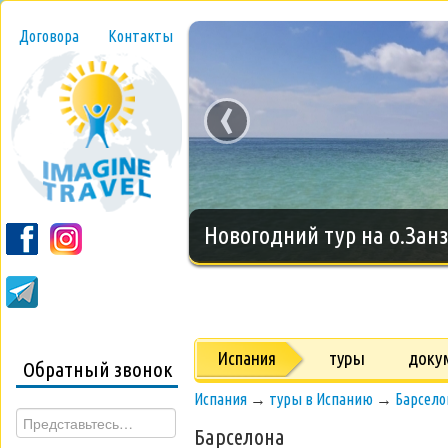
Договора
Контакты
‹
Новогодний тур на о.Занз
Испания
туры
доку
Обратный звонок
Испания
→
туры в Испанию
→
Барсело
Барселона