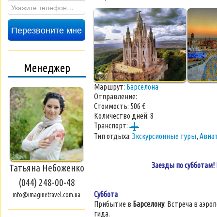
Перезвоните мне
Менеджер
Маршрут:
Барселона
Отправление:
Стоимость:
506 €
Количество дней:
8
Транспорт:
Тип отдыха:
Экскурсионные туры
,
Авиа
Заезды по субботам!
Татьяна Небоженко
(044) 248-00-48
Суббота
info@imaginetravel.com.ua
Прибытие в
Барселону
. Встреча в аэро
гида.