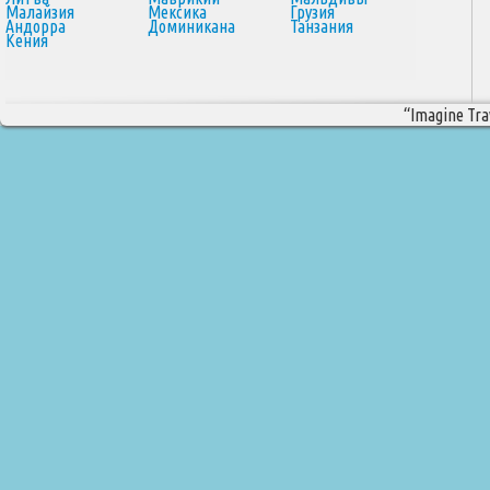
Малайзия
Мексика
Грузия
Андорра
Доминикана
Танзания
Кения
“Imagine Trav