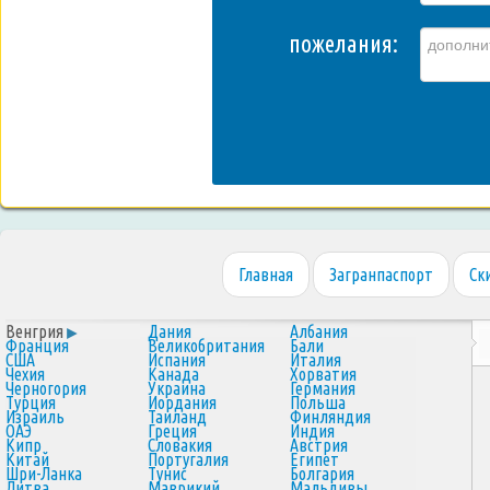
пожелания:
Главная
Загранпаспорт
Ск
Венгрия
Дания
Албания
Франция
Великобритания
Бали
США
Испания
Италия
Чехия
Канада
Хорватия
Черногория
Украина
Германия
Турция
Иордания
Польша
Израиль
Таиланд
Финляндия
ОАЭ
Греция
Индия
Кипр
Словакия
Австрия
Китай
Португалия
Египет
Шри-Ланка
Тунис
Болгария
Литва
Маврикий
Мальдивы