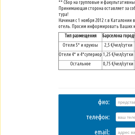
** Сбор на групповые и факультативные 
Принимающая сторона оставляет за соб
тура!
Начиная с 1 ноября 2012 г.в Каталонии
отель. Просим информировать Ваших к
Тип размещения
Барселона город
Отели 5* и круизы
2,5 €/чел/сутки
Отели 4* и 4*супериор
1,25 €/чел/сутки
Остальное
0,75 €/чел/сутки
фио:
телефон:
email: