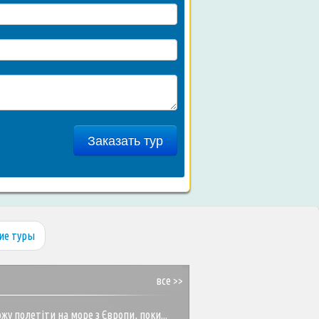
Заказать тур
ие туры
все >>
жу полетіти на море з Європи, поки...