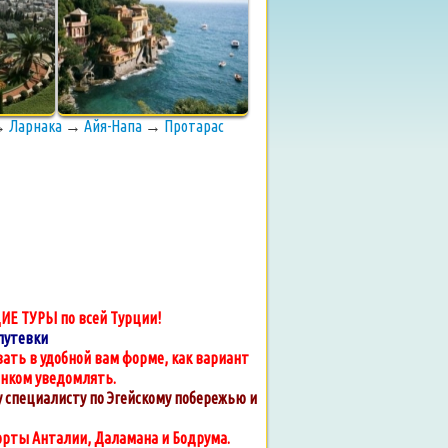
→
Ларнака
→
Айя-Напа
→
Протарас
ИЕ ТУРЫ по всей Турции!
путевки
ать в удобной вам форме, как вариант
онком уведомлять.
специалисту по Эгейскому побережью и
орты Анталии, Даламана и Бодрума.