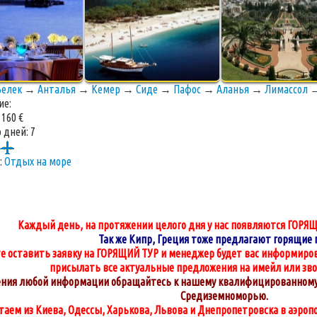
Белек
→
Анталья
→
Кемер
→
Сиде
→
Пафос
→
Аланья
→
Лимассол
ие:
:
160 €
 дней:
7
:
Отдых на море
Каждый день, на протяжении целого дня у нас появляются ГОРЯЩ
Так же Кипр, Греция тоже предлагают горящие 
е оставить заявку на ГОРЯЩИЙ ТУР и менеджер будет вас информиров
присылать все актуальные предложения на имейл или зв
ения любой информации обращайтесь к нашему квалифицированному 
Средиземноморью.
аем из Киева, Одессы, Харькова, Львова и Днепропетровска в аэроп