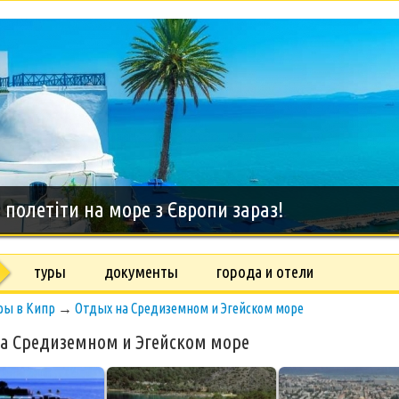
дний тур на о.Занзибар, 8 дней
туры
документы
города и отели
ры в Кипр
→
Отдых на Средиземном и Эгейском море
а Средиземном и Эгейском море