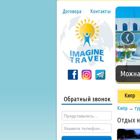
Договора
Контакты
‹
Нового
Кипр
Обратный звонок
Кипр
→
ту
Отдых н