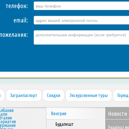
телефон:
email:
пожелания:
я
Загранпаспорт
Скидки
Экскурсионные туры
Горящ
Албания
Новости
Венгрия
Бали
Италия
Хорватия
Будапешт
Германия
Українці мо