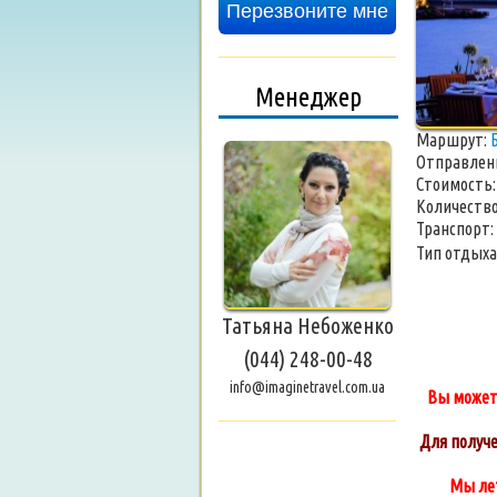
Перезвоните мне
Менеджер
Маршрут:
Отправлен
Стоимость
Количество
Транспорт:
Тип отдыха
Татьяна Небоженко
(044) 248-00-48
info@imaginetravel.com.ua
Вы может
Для получ
Мы лет