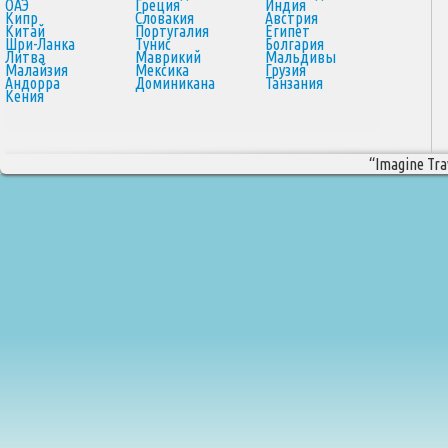
ОАЭ
Греция
Индия
Кипр
Словакия
Австрия
Китай
Португалия
Египет
Шри-Ланка
Тунис
Болгария
Литва
Маврикий
Мальдивы
Малайзия
Мексика
Грузия
Андорра
Доминикана
Танзания
Кения
“Imagine Trav