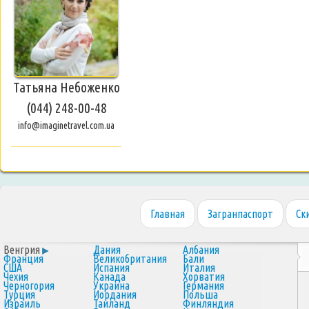
Татьяна Небоженко
(044) 248-00-48
info@imaginetravel.com.ua
Главная
Загранпаспорт
Ск
Венгрия
Дания
Албания
Франция
Великобритания
Бали
США
Испания
Италия
Чехия
Канада
Хорватия
Черногория
Украина
Германия
Турция
Иордания
Польша
Израиль
Таиланд
Финляндия