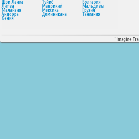
Шри-Ланка
Тунис
Болгария
Литва
Маврикий
Мальдивы
Малайзия
Мексика
Грузия
Андорра
Доминикана
Танзания
Кения
“Imagine Trav