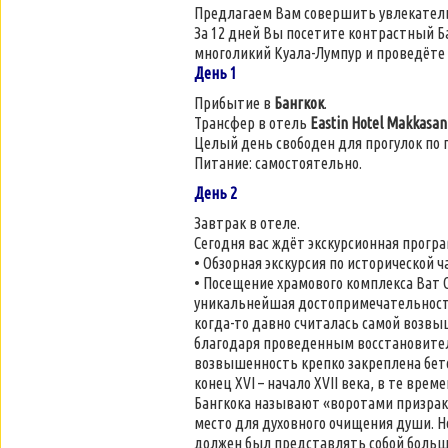
Предлагаем Вам совершить увлекатель
За 12 дней Вы посетите контрастный Б
многоликий Куала-Лумпур и проведёте 
День 1
Прибытие в
Бангкок
.
Трансфер в отель
Eastin Hotel Makkasan
Целый день свободен для прогулок по г
Питание: самостоятельно.
День 2
Завтрак в отеле.
Сегодня вас ждёт экскурсионная програ
• Обзорная экскурсия по исторической ча
• Посещение храмового комплекса Ват С
уникальнейшая достопримечательность:
когда-то давно считалась самой возвыш
благодаря проведенным восстановител
возвышенность крепко закреплена бет
конец XVI – начало XVII века, в те вре
Бангкока называют «воротами призрак
место для духовного очищения души. Н
должен был представлять собой большую