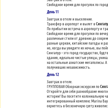
Свободное время для прогулок по город
День 11
Завтрак в отеле и выселение.
Трансфер в аэропорт и вылет в
Сингап
По прибытии встреча в аэропорту и тр
Свободное время для прогулки по вече
различные стили от древних до совре
разные церкви, китайские пагоды и ра
но, когда вы увидите их ночью, вы пой
Сингапур – это город-государство, буд
здания, идеально чистые улицы, уникал
на остальные азиатские мегаполисы. А 
получивших независимость.
День 12
Завтрак в отеле.
ГРУППОВАЯ Обзорная экскурсия по
Синг
Откройте для себя разнообразие много
истории! Вы посетите колониальную ча
интегрированный комплекс Marina Bay 
окунетесь в бесконечную суету живопи