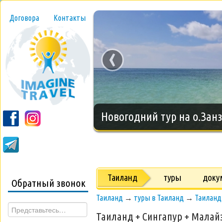
Договора
Контакты
‹
Новогодний тур на о.Занз
Таиланд
туры
доку
Обратный звонок
Таиланд
→
туры в Таиланд
→
Таиланд
Таиланд + Сингапур + Малай