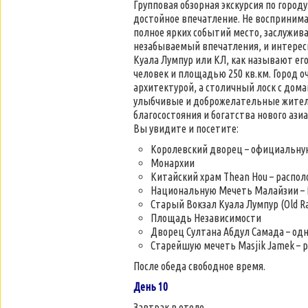
Групповая обзорная экскурсия по горо
достойное впечатление. Не воспринимай
полное ярких событий место, заслужива
незабываемый впечатления, и интересн
Куала Лумпур или КЛ, как называют его
человек и площадью 250 кв.км. Город 
архитектурой, а столичный лоск с дом
улыбчивые и доброжелательные жители,
благосостояния и богатства нового азиа
Вы увидите и посетите:
Королевский дворец – официальну
Монархии
Китайский храм Thean Hou – распо
Национальную Мечеть Малайзии – M
Старый Вокзал Куала Лумпур (Old Rai
Площадь Независимости
Дворец Султана Абдул Самада – од
Старейшую мечеть Masjik Jamek – р
После обеда свободное время.
День 10
Завтрак в отеле.