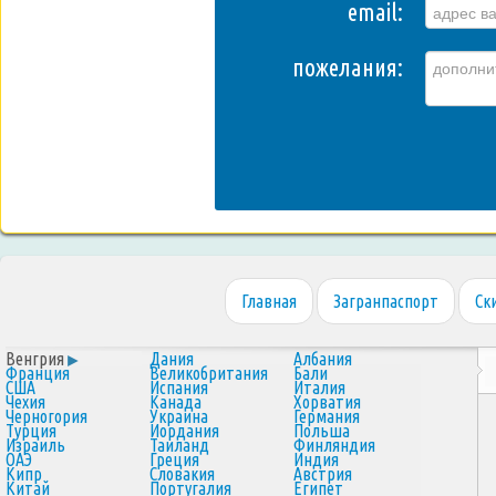
email:
пожелания:
Главная
Загранпаспорт
Ск
Венгрия
Дания
Албания
Франция
Великобритания
Бали
США
Испания
Италия
Чехия
Канада
Хорватия
Черногория
Украина
Германия
Турция
Иордания
Польша
Израиль
Таиланд
Финляндия
ОАЭ
Греция
Индия
Кипр
Словакия
Австрия
Китай
Португалия
Египет