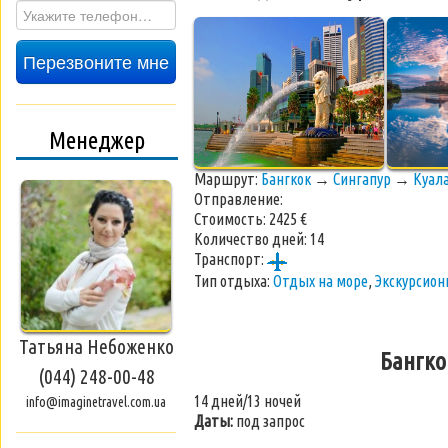
Перезвоните мне
Менеджер
Маршрут:
Бангкок
→
Сингапур
→
Куал
Отправление:
Стоимость:
2425 €
Количество дней:
14
Транспорт:
Тип отдыха:
Отдых на море
,
Экскурсио
Татьяна Небоженко
Бангко
(044) 248-00-48
14 дней/13 ночей
info@imaginetravel.com.ua
Даты:
под запрос