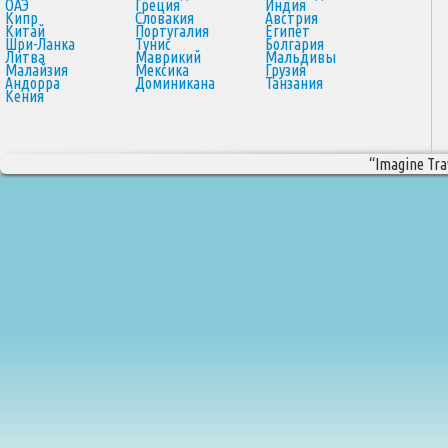
ОАЭ
Греция
Индия
Кипр
Словакия
Австрия
Китай
Португалия
Египет
Шри-Ланка
Тунис
Болгария
Литва
Маврикий
Мальдивы
Малайзия
Мексика
Грузия
Андорра
Доминикана
Танзания
Кения
“Imagine Trav