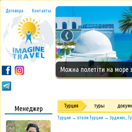
Договора
Контакты
‹
Новогодний тур на о.Занз
Турция
туры
докум
Менеджер
Турция
→
отели Турции
→
Эрджиес, Т