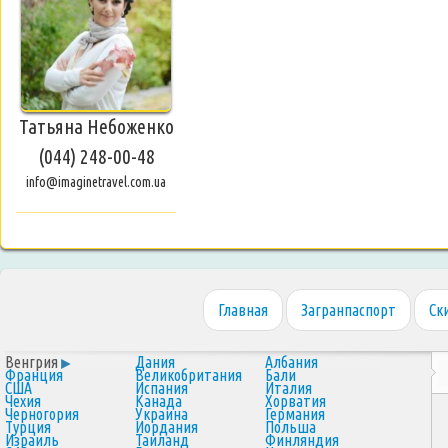
Татьяна Небоженко
(044) 248-00-48
info@imaginetravel.com.ua
Главная
Загранпаспорт
Ск
Венгрия
Дания
Албания
Франция
Великобритания
Бали
США
Испания
Италия
Чехия
Канада
Хорватия
Черногория
Украина
Германия
Турция
Иордания
Польша
Израиль
Таиланд
Финляндия