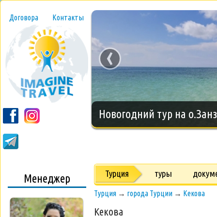
Договора
Контакты
‹
Новогодний тур на о.Занз
Турция
туры
докум
Менеджер
Турция
→
города Турции
→
Kекова
Kекова