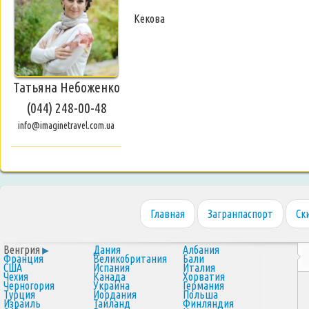
Kекова
Татьяна Небоженко
(044) 248-00-48
info@imaginetravel.com.ua
Главная
Загранпаспорт
Ск
Венгрия
Дания
Албания
Франция
Великобритания
Бали
США
Испания
Италия
Чехия
Канада
Хорватия
Черногория
Украина
Германия
Турция
Иордания
Польша
Израиль
Таиланд
Финляндия