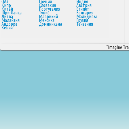
ОАЭ
Греция
Индия
Кипр
Словакия
Австрия
Китай
Португалия
Египет
Шри-Ланка
Тунис
Болгария
Литва
Маврикий
Мальдивы
Малайзия
Мексика
Грузия
Андорра
Доминикана
Танзания
Кения
“Imagine Trav