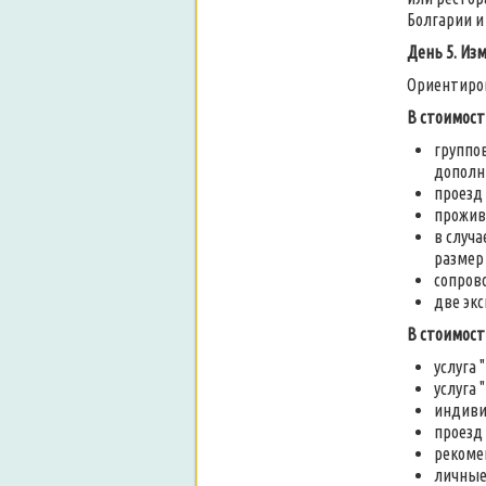
Болгарии и
День 5. Изм
Ориентиров
В стоимост
группо
дополн
проезд 
прожива
в случа
размер
сопров
две экс
В стоимост
услуга 
услуга 
индиви
проезд
рекоме
личные