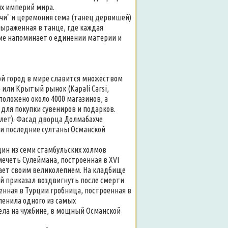
их империй мира.
очи" и церемония сема (танец дервишей)
 выраженная в танце, где каждая
ие напоминает о единении материи и
угой город в мире славится множеством
 или Крытый рынок (Kapali Carsi,
оложено около 4000 магазинов, а
 для покупки сувениров и подарков.
илет). Фасад дворца Долмабахче
ли последние султаны Османской
Один из семи стамбульских холмов
ечеть Сулеймана, построенная в XVI
сает своим великолепием. На кладбище
й приказал воздвигнуть после смерти
енная в Турции гробница, построенная в
ленила одного из самых
ела на чужбине, в мощный Османской