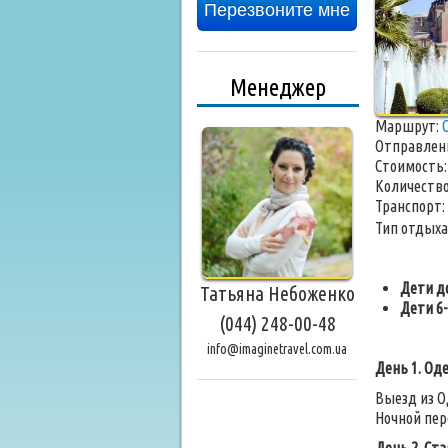
Перезвоните мне
Менеджер
Маршрут:
Отправлен
Стоимость
Количество
Транспорт:
Тип отдыха
Дети до
Татьяна Небоженко
Дети 6-
(044) 248-00-48
info@imaginetravel.com.ua
День 1.
Оде
Выезд из О
Ночной пер