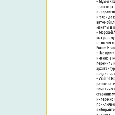
•
Музей Ра
транспорта
интерактив
иголок до 
автомобиль
макеты и и
•
Морской 
метровому 
в том числ
Forum Istanb
• Нас приг
именно в н
пережить и
архитектур
предлагает
•
Vialand Is
развлекате
тематическ
старинному
интересно 
приключенч
выбирайте!
или рестор