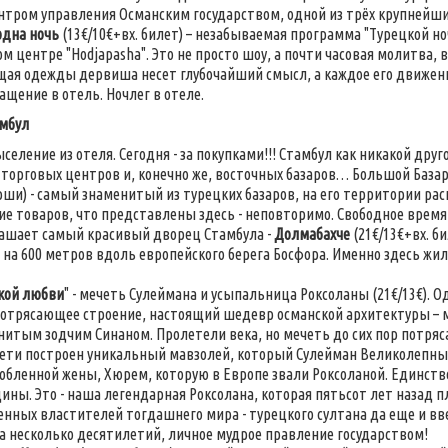
нтром управления Османским государством, одной из трёх крупнейш
одна ночь
(13€/10€+вх. билет) – незабываемая программа "Турецкой н
ом центре "Hodjapasha". Это не просто шоу, а почти часовая молитва,
ая одежды дервиша несет глубочайший смысл, а каждое его движен
ащение в отель. Ночлег в отеле.
амбул
ыселение из отеля. Сегодня - за покупками!!! Стамбул как никакой др
 торговых центров и, конечно же, восточных базаров… Большой Базар
ши) - самый знаменитый из турецких базаров, на его территории расп
ие товаров, что представлены здесь - неповторимо. Свободное время
лашает самый красивый дворец Стамбула -
Долмабахче
(21€/13€+вх. б
 на 600 метров вдоль европейского берега Босфора. Именно здесь жи
кой любви
" - мечеть Сулеймана и усыпальница Роксоланы (21€/13€). 
отрясающее строение, настоящий шедевр османской архитектуры – м
нитым зодчим Синаном. Пролетели века, но мечеть до сих пор потря
ети построен уникальный мавзолей, который Сулейман Великолепны
юбленной жены, Хюрем, которую в Европе звали Роксоланой. Единств
ины. Это - наша легендарная Роксолана, которая пятьсот лет назад п
нных властителей тогдашнего мира - турецкого султана да еще и вв
а несколько десятилетий, личное мудрое правление государством!