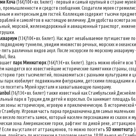
хми Коча
(16€/10€+вх. билет) - первый и самый крупный в стране муз
, промышленности и средств сообщения. Создатели музея стремилис
ным и интересным для гостей. Коллекция содержит тысячи предме
кораблей и самолётов в настоящую величину. Для удобства осмотра э
ный, морской, железнодорожный и авиационный транспорт, инженер
грушки.
Аквариум
(13€/10€+вх. билет). Нас ждет незабываемое путишествие по
подводному туннелю, увидим множество речных, морских и океански
е пять различных видов акул. После экскурсии по морскому аквариуму
ul, Ikea.
лашает
парк Миниатюрк
(16€/13€+вх. билет). Здесь можно обойти всю 
ём находятся все известнейшие исторические памятники страны, со
сторию трех тысячелетий, познакомиться с разными культурами и 
ы парк изобилует подвижными фигурками, детскими площадками и ла
ся посетить Музей хрусталя и захватывающую панораму.
tanbul
(16/13€+вх. билет) также известный как Стамбульский Диснейле
льный парк в Турции для детей и взрослых. Он занимает площадь бол
их зоны: историческую, игровую и приключенческую. В исторической
 Стамбулу. Игровая часть парка предназначена для самых маленьки
и весело посетить замок, который населен персонажами из сказок и 
еская зона. Американские горки, рафтинг по дикой реке, аттракцион 
 Если вы устали от аттракционов, то можно посетить
5D кинотеатр
(
ане, пройтись по магазинам в торговом центре. 18:00 выезд из Стамб