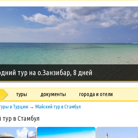
дний тур на о.Занзибар, 8 дней
туры
документы
города и отели
туры в Турцию
→
Майский тур в Стамбул
 тур в Стамбул