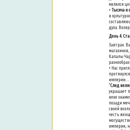
являлся це
•
Тысяча и 
в культурн
составляющ
духа. Возвр
День 4. Ст
Завтрак. В
магазинов,
Капалы Чар
разнообраз
• Нас приг
протянулся
империи…
"
След вели
украшает п
веке знаме
позади меч
своей возл
честь женщ
могуществе
империи, н