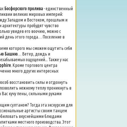
гах
Босфорского пролива
- единственный
реликвии великих мировых империй:
ежду Западом и Востоком, прошлым и
 и архитектуры пробудят чувство
олько увидев его воочию, можно с
ий день этого города… Поселение в
о время которого мы сможем ощутить себя
ью Башню
… Ветер, дождь и
забываемых ощущений... Также у нас
apphire
. Кроме торгового центра
точенно много других интересных
пособ восстановить силы и отдохнуть
 позволить нежному теплу проникнуть в
а Вас кучу пены, сильными руками
оящим султаном? Тогда эта экскурсия для
фессиональные артисты своим танцем
изобиловать вкуснейшими блюдами
питками местного производства. Этот