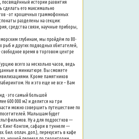
ей, посвящённый истории развития
ь сделать его максимально
тов - от крошечных граммофонных
кспонаты разделены на секции:
ия, средства связи, научные приборы,
 морским глубинам, мы пройдём по 80-
х рыб и других подводных обитателей,
 - свободное время в торговом центре
Турцию всего за несколько часов, ведь
зданные в миниатюре. Вы сможете
цивилизациями. Кроме памятников
биринтом. Но и это еще не все – Вам
нд - это самый большой
ее 600 000 м2 и делится на три
 части можно совершить путешествие по
х посетителей. Малышам будет
мультфильмов. Ну а для подростков —
с Кинг-Конгом, сафари в туннеле —
вх. бил. оплач. доп.), перекусить в кафе
ула, ночной переезд по территории