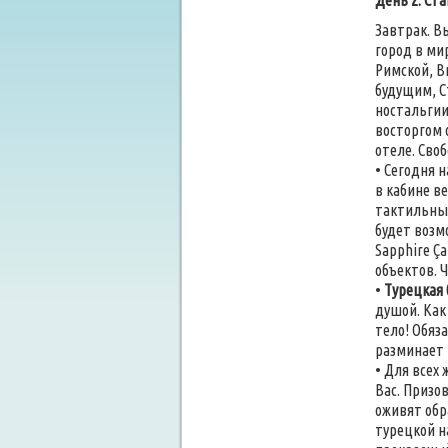
День 2. Ст
Завтрак. В
город в ми
Римской, В
будущим, С
ностальгии
восторгом 
отеле. Сво
• Сегодня 
в кабине в
тактильные
будет возм
Sapphire Ç
объектов. 
•
Турецкая 
душой. Как
тело! Обяз
разминает
• Для всех
Вас. Призо
оживят обр
турецкой н