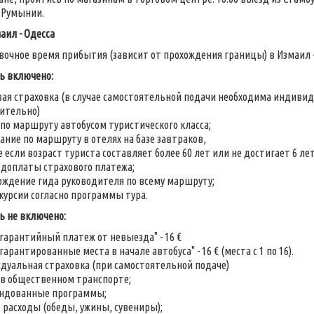
 Румынии.
аил - Одесса
очное время прибытия (зависит от прохождения границы) в Измаил - 17
ь включено:
вая страховка (в случае самостоятельной подачи необходима индивид
ительно)
по маршруту автобусом туристического класса;
ние по маршруту в отелях на базе завтраков,
е если возраст туриста составляет более 60 лет или не достигает 6 
 доплаты страхового платежа;
ождение гида руководителя по всему маршруту;
курсии согласно программы тура.
ь не включено:
"гарантийный платеж от невыезда" - 16 €
"гарантированные места в начале автобуса" - 16 € (места с 1 по 16).
дуальная страховка (при самостоятельной подаче)
 в общественном транспорте;
ндованные программы;
 расходы (обеды, ужины, сувениры);