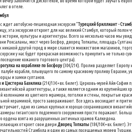
 вечер закончится дискотекой, во время которой будет звучать евро
члег в отеле.
амбул
ас ждет автобусно-пешеходная экскурсия "
Турецкий бриллиант - Стамб
цу, эта экскурсия откроет для нас великий Стамбул, который полон 
 истории, культуры и архитектуры. Всего за несколько часов мы уви
ани Роксаланы, мост через Босфор, дворец Топкапы, площадь Султана
к никакой другой город в мире славится множеством магазинов, тор
кскурсии у нас будет прекрасная возможность прикупить не только суве
посещение кожаного торгового центра).
рогулка на кораблике по Босфору
(30€/21€). Пролив разделяет Европу 
а палубе корабля, плывущего по самому красивому проливу Евразии, 
ворцы и замки султанов.
 и Цистерна Базилика
(21€/13€+вх. билет). Церковь-музей Айя-София
изантийской архитектуры, а также является одним из крупнейших хр
 колоннами из цветного мрамора, потолки и стены, покрытые крас
ьной керамикой, просто завораживают. Все здесь восхищает и притяг
 встречает, одно из самых крупных и хорошо сохранившихся византи
Размеры гигантского подземного сооружения просто поражают. Больша
о ордена взята из разрушенных античных храмов Калкедона.
 желающих откроет свои двери
Дворец Топкапы
(18€/10€+вх. билет). Э
чательностей Стамбула и один из самых посещаемых музеев Турции. 