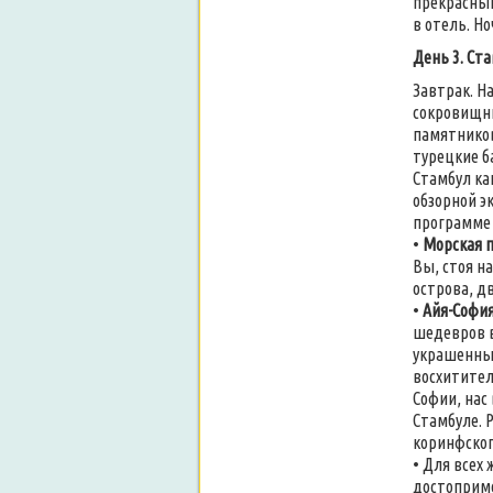
прекрасный
в отель. Но
День 3. Ст
Завтрак. Н
сокровищни
памятников
турецкие б
Стамбул ка
обзорной э
программе 
•
Морская п
Вы, стоя н
острова, д
•
Айя-София
шедевров в
украшенный
восхитител
Софии, нас
Стамбуле. 
коринфског
• Для всех
достоприме