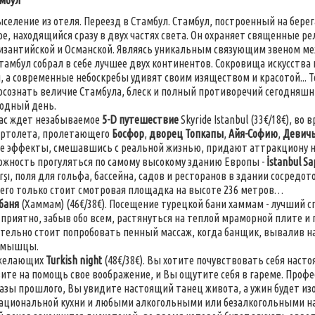
амбул
ыселение из отеля. Переезд в Стамбул. Стамбул, построенный на бере
ре, находящийся сразу в двух частях света. Он охраняет священные 
изантийской и Османской. Являясь уникальным связующим звеном м
тамбул собрал в себе лучшее двух континентов. Сокровища искусства
, а современные небоскребы удивят своим изяществом и красотой... Т
осознать величие Стамбула, блеск и полный противоречий сегодняшн
бодный день.
нас ждет незабываемое
5-D путешествие
Skyride Istanbul (33€/18€), в
ертолета, пролетающего
Босфор
,
дворец Топкапы
,
Айя-Софию
,
Девич
 эффекты, смешавшись с реальной жизнью, придают аттракциону не
ожность прогуляться по самому высокому зданию Европы -
İstanbul S
arşı, поля для гольфа, бассейна, садов и ресторанов в здании сосредо
Чего только стоит смотровая площадка на высоте 236 метров…
баня
(Хаммам) (46€/38€). Посещение турецкой бани хаммам - лучший с
 приятно, забыв обо всем, растянуться на теплой мраморной плите и
ательно стоит попробовать пенный массаж, когда банщик, вывалив н
 мышцы.
 желающих
Turkish night
(48€/38€). Вы хотите почувствовать себя наст
вите на помощь свое воображение, и Вы ощутите себя в гареме. Про
азы прошлого, Вы увидите настоящий танец живота, а ужин будет 
ациональной кухни и любыми алкогольными или безалкогольными на