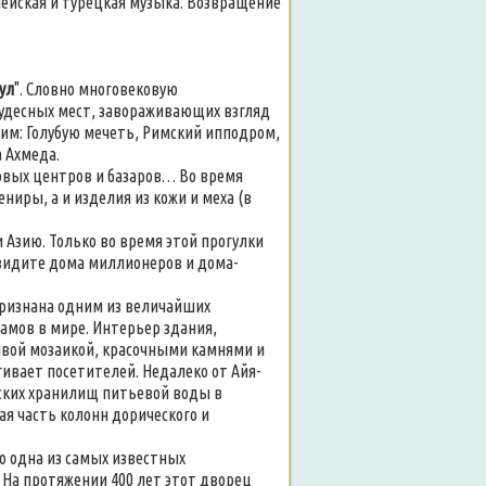
пейская и турецкая музыка. Возвращение
ул
". Словно многовековую
чудесных мест, завораживающих взгляд
дим: Голубую мечеть, Римский ипподром,
 Ахмеда.
говых центров и базаров… Во время
ниры, а и изделия из кожи и меха (в
и Азию. Только во время этой прогулки
увидите дома миллионеров и дома-
 признана одним из величайших
амов в мире. Интерьер здания,
ивой мозаикой, красочными камнями и
ивает посетителей. Недалеко от Айя-
йских хранилищ питьевой воды в
я часть колонн дорического и
то одна из самых известных
На протяжении 400 лет этот дворец