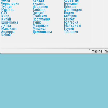
Чехия
Канада
Хорватия
Черногория
Украина
Германия
Турция
Иордания
Польша
Израиль
Таиланд
Финляндия
ОАЭ
Греция
Индия
Кипр
Словакия
Австрия
Китай
Португалия
Египет
Шри-Ланка
Тунис
Болгария
Литва
Маврикий
Мальдивы
Малайзия
Мексика
Грузия
Андорра
Доминикана
Танзания
Кения
“Imagine Trav