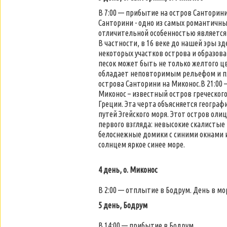
В 7:00 — прибытие на остров Санторини
Санторини - одно из самых романтичны
отличительной особенностью является 
В частности, в 16 веке до нашей эры 
некоторых участков острова и образов
песок может быть не только желтого цв
обладает неповторимым рельефом и пля
острова Санторини на Миконос.В 21:00
Миконос – известный остров греческог
Греции. Эта черта объясняется географ
путей Эгейского моря. Этот остров ол
первого взгляда: невысокие скалисты
белоснежные домики с синими окнами 
солнцем яркое синее море.
4 день, о. Миконос
В 2:00 — отплытие в Бодрум. День в мо
5 день, Бодрум
В 14:00 — прибытие в Бодрум.