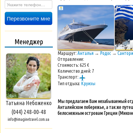
Перезвоните мне
Менеджер
Маршрут:
Анталья
→
Родос
→
Сантор
Отправление:
Стоимость:
625 €
Количество дней:
7
Транспорт:
Тип отдыха:
Круизы
Мы предлагаем Вам незабываемый отд
Татьяна Небоженко
Анталийском побережье
, а так же пут
(044) 248-00-48
белоснежным островам Греции (Миконос
info@imaginetravel.com.ua