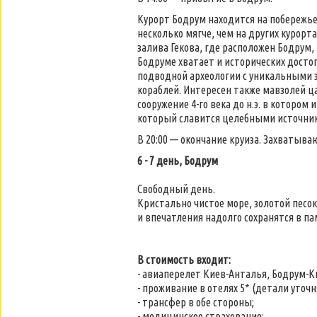
Курорт Бодрум находится на побережье
несколько мягче, чем на других курорт
залива Гекова, где расположен Бодрум,
Бодруме хватает и исторических досто
подводной археологии с уникальными 
кораблей. Интересен также мавзолей 
сооружение 4-го века до н.э. в которо
который славится целебными источника
В 20:00 — окончание круиза. Захватыв
6 - 7 день, Бодрум
Свободный день.
Кристально чистое море, золотой песок
и впечатления надолго сохранятся в па
В стоимость входит:
- авиаперелет Киев-Анталья, Бодрум-К
- проживание в отелях 5* (детали уточн
- трансфер в обе стороны;
- медицинское страхование;