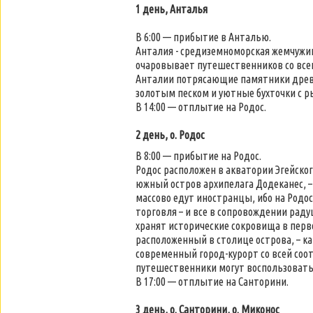
1 день, Анталья
В 6:00 — прибытие в Анталью.
Анталия - средиземноморская жемчужин
очаровывает путешественников со все
Анталии потрясающие памятники древн
золотым песком и уютные бухточки с р
В 14:00 — отплытие на Родос.
2 день, о. Родос
В 8:00 — прибытие на Родос.
Родос расположен в акватории Эгейског
южный остров архипелага Додеканес, 
массово едут иностранцы, ибо на Родос
торговля – и все в сопровождении рад
хранят исторические сокровища в пер
расположенный в столице острова, – ка
современный город-курорт со всей со
путешественники могут воспользоват
В 17:00 — отплытие на Санторини.
3 день, о. Санторини, о. Миконос