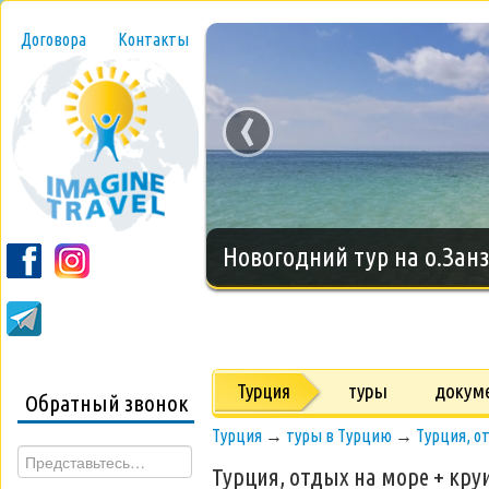
Договора
Контакты
‹
Новогодний тур на о.Занз
Турция
туры
докум
Обратный звонок
Турция
→
туры в Турцию
→
Турция, о
Турция, отдых на море + кру