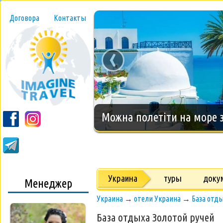
Договора
Контакты
‹
Новогодний тур на о.Занз
Украина
туры
доку
Менеджер
Украина
→
отели Украина
→
База отды
База отдыха Золотой ручей