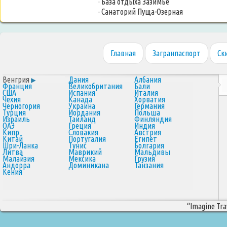
· База отдыха Зазимье
· Санаторий Пуща-Озерная
Главная
Загранпаспорт
Ск
Венгрия
Дания
Албания
Франция
Великобритания
Бали
США
Испания
Италия
Чехия
Канада
Хорватия
Черногория
Украина
Германия
Турция
Иордания
Польша
Израиль
Таиланд
Финляндия
ОАЭ
Греция
Индия
Кипр
Словакия
Австрия
Китай
Португалия
Египет
Шри-Ланка
Тунис
Болгария
Литва
Маврикий
Мальдивы
Малайзия
Мексика
Грузия
Андорра
Доминикана
Танзания
Кения
“Imagine Trav