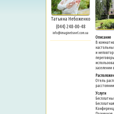
Татьяна Небоженко
(044) 248-00-48
info@imaginetravel.com.ua
Описание
В комнатно
настольный
и неповтор
переговоры
использова
заселении 
Расположе
Отель расп
расстоянии
Услуги
Бесплатный
Бесплатная
Конференц
Прачечная