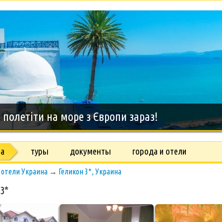
дний тур на о.Занзибар, 8 дней
на
туры
документы
города и отели
→
отели Украина
→
Геликон 3*, Украина
3*