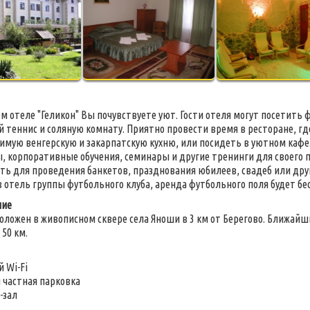
м отеле "Геликон" Вы почувствуете уют. Гости отеля могут посетить ф
 теннис и соляную комнату. Приятно провести время в ресторане, г
имую венгерскую и закарпатскую кухню, или посидеть в уютном кафе.
, корпоративные обучения, семинары и другие тренинги для своего 
ть для проведения банкетов, празднования юбилеев, свадеб или др
в отель группы футбольного клуба, аренда футбольного поля будет бе
ние
оложен в живописном сквере села Яноши в 3 км от Берегово. Ближа
 50 км.
 Wi-Fi
 частная парковка
-зал