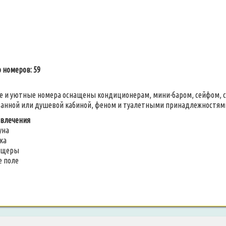
 номеров: 59
е и уютные номера оснащены кондиционерам, мини-баром, сейфом, 
ванной или душевой кабиной, феном и туалетными принадлежностям
звлечения
уна
ка
ещеры
е поле