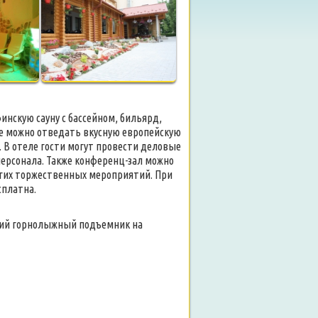
инскую сауну с бассейном, бильярд,
де можно отведать вкусную европейскую
 В отеле гости могут провести деловые
персонала. Также конференц-зал можно
угих торжественных мероприятий. При
сплатна.
йший горнолыжный подъемник на