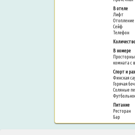
В отеле
Лифт
Отопление
Сейф
Телефон
Количество
В номере
Просторны
комната с 
Спорт и ра
Финская са
Горячая боч
Соляные п
Футбольно
Питание
Ресторан
Бар