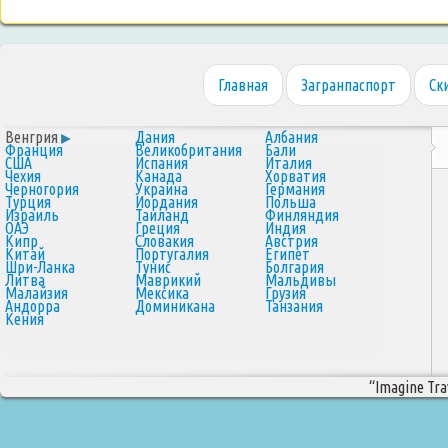
Главная
Загранпаспорт
Ск
Венгрия
Дания
Албания
Франция
Великобритания
Бали
США
Испания
Италия
Чехия
Канада
Хорватия
Черногория
Украина
Германия
Турция
Иордания
Польша
Израиль
Таиланд
Финляндия
ОАЭ
Греция
Индия
Кипр
Словакия
Австрия
Китай
Португалия
Египет
Шри-Ланка
Тунис
Болгария
Литва
Маврикий
Мальдивы
Малайзия
Мексика
Грузия
Андорра
Доминикана
Танзания
Кения
“Imagine Trav