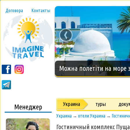
Договора
Контакты
‹
Новогодний тур на о.Занз
Украина
туры
доку
Менеджер
Украина
→
отели Украина
→
Гостинич
Гостиничный комплекс Пуща