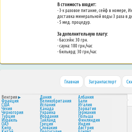
В стоимость входит:
- 3-х разовое питание, сейф в номере,
доставка минеральной воды 3 раза в д
- 5 мед. процедур.
За дополнительную плату:
- бассейн: 30 грн.
- сауна: 180 грн./час
- бильярд: 30 грн./час
Главная
Загранпаспорт
Ск
Венгрия
Дания
Албания
Франция
Великобритания
Бали
США
Испания
Италия
Чехия
Канада
Хорватия
Черногория
Украина
Германия
Турция
Иордания
Польша
Израиль
Таиланд
Финляндия
ОАЭ
Греция
Индия
Кипр
Словакия
Австрия
Китай
Португалия
Египет