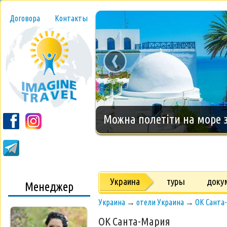
Договора
Контакты
‹
Новогодний тур на о.Занз
Украина
туры
доку
Менеджер
Украина
→
отели Украина
→
ОК Санта
ОК Санта-Мария