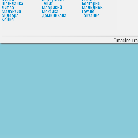
Шри-Ланка
Тунис
Болгария
Литва
Маврикий
Мальдивы
Малайзия
Мексика
Грузия
Андорра
Доминикана
Танзания
Кения
“Imagine Trav