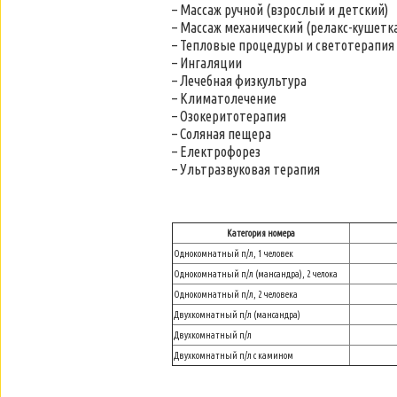
– Массаж ручной (взрослый и детский)
– Массаж механический (релакс-кушетк
– Тепловые процедуры и светотерапия 
– Ингаляции
– Лечебная физкультура
– Климатолечение
– Озокеритотерапия
– Соляная пещера
– Електрофорез
– Ультразвуковая терапия
Категория номера
Однокомнатный п/л, 1 человек
Однокомнатный п/л (мансандра), 2 челока
Однокомнатный п/л, 2 человека
Двухкомнатный п/л (мансандра)
Двухкомнатный п/л
Двухкомнатный п/л с камином