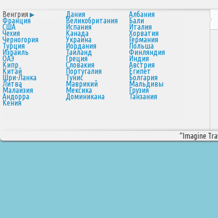
Венгрия
Дания
Албания
Франция
Великобритания
Бали
США
Испания
Италия
Чехия
Канада
Хорватия
Черногория
Украина
Германия
Турция
Иордания
Польша
Израиль
Таиланд
Финляндия
ОАЭ
Греция
Индия
Кипр
Словакия
Австрия
Китай
Португалия
Египет
Шри-Ланка
Тунис
Болгария
Литва
Маврикий
Мальдивы
Малайзия
Мексика
Грузия
Андорра
Доминикана
Танзания
Кения
“Imagine Trav