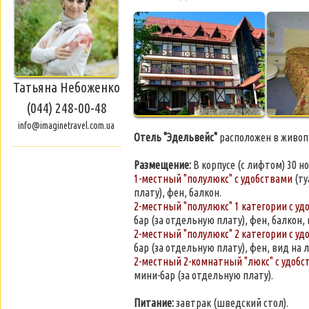
Татьяна Небоженко
(044) 248-00-48
info@imaginetravel.com.ua
Отель "Эдельвейс"
расположен в живопи
Размещение:
В корпусе (с лифтом) 30 но
1-местный "полулюкс" с удобствами
(ту
плату), фен, балкон.
2-местный "полулюкс" 1 категории с у
бар (за отдельную плату), фен, балкон, 
2-местный "полулюкс" 2 категории с у
бар (за отдельную плату), фен, вид на л
2-местный 2-комнатный "люкс" с удобс
мини-бар (за отдельную плату).
Питание:
завтрак (шведский стол).