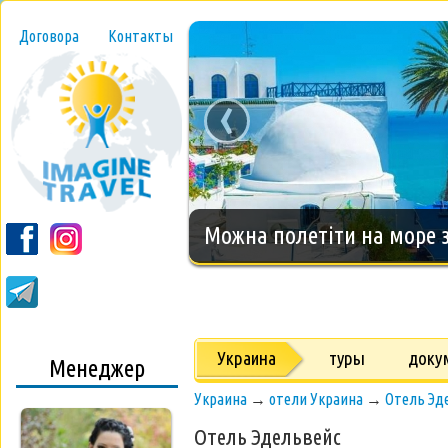
Договора
Контакты
‹
Новогодний тур на о.Занз
Украина
туры
доку
Менеджер
Украина
→
отели Украина
→
Отель Эд
Отель Эдельвейс