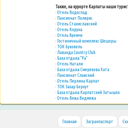
Также, на курорте Карпаты наши тури
·
Отель Водоспад
·
Пансионат Полярис
·
Отель Станиславский
·
Отель Коруна
·
Отель Яремче
·
Гостиничный комплекс Шешоры
·
ТОК Буковель
·
Лаванда Country Club
·
База отдыха "Ра"
·
Отель Натали
·
База отдыха Смерекова Хата
·
Пансионат Славский
·
Отель Перлина Карпат
·
ТОК Захар Беркут
·
База отдыха Карпатский Затышок
·
Отель Вежа Ведмежа
Главная
Загранпаспорт
Ск