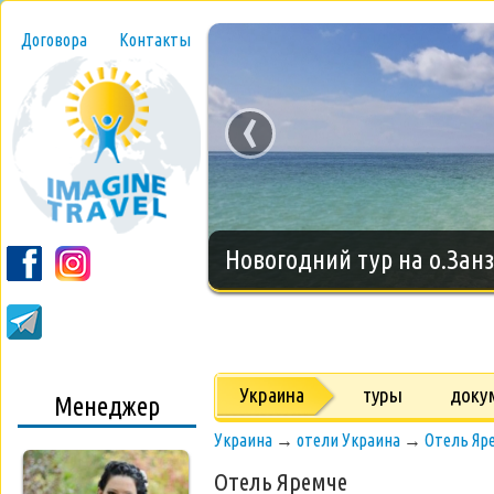
Договора
Контакты
‹
Новогодний тур на о.Занз
Украина
туры
доку
Менеджер
Украина
→
отели Украина
→
Отель Яр
Отель Яремче