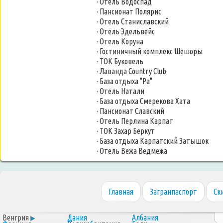
· Отель Водоспад
· Пансионат Полярис
· Отель Станиславский
· Отель Эдельвейс
· Отель Коруна
· Гостиничный комплекс Шешоры
· ТОК Буковель
· Лаванда Country Club
· База отдыха "Ра"
· Отель Натали
· База отдыха Смерекова Хата
· Пансионат Славский
· Отель Перлина Карпат
· ТОК Захар Беркут
· База отдыха Карпатский Затышок
· Отель Вежа Ведмежа
Главная
Загранпаспорт
Ск
Венгрия
Дания
Албания