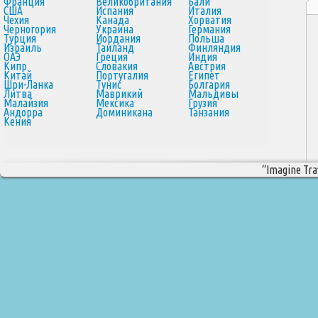
Франция
Великобритания
Бали
США
Испания
Италия
Чехия
Канада
Хорватия
Черногория
Украина
Германия
Турция
Иордания
Польша
Израиль
Таиланд
Финляндия
ОАЭ
Греция
Индия
Кипр
Словакия
Австрия
Китай
Португалия
Египет
Шри-Ланка
Тунис
Болгария
Литва
Маврикий
Мальдивы
Малайзия
Мексика
Грузия
Андорра
Доминикана
Танзания
Кения
“Imagine Trav