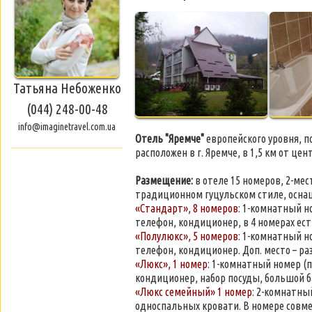
Татьяна Небоженко
(044) 248-00-48
info@imaginetravel.com.ua
Отель "Яремче"
европейского уровня, по
расположен в г. Яремче, в 1,5 км от цен
Размещение:
в отеле 15 номеров, 2-ме
традиционном гуцульском стиле, осна
«Стандарт», 8 номеров
: 1-комнатный н
телефон, кондиционер, в 4 номерах ест
«Полулюкс», 5 номеров
: 1-комнатный но
телефон, кондиционер. Доп. место – р
«Люкс», 1 номер
: 1-комнатный номер (п
кондиционер, набор посуды, большой б
«Люкс семейный» 1 номер
: 2-комнатный
односпальных кровати. В номере совме