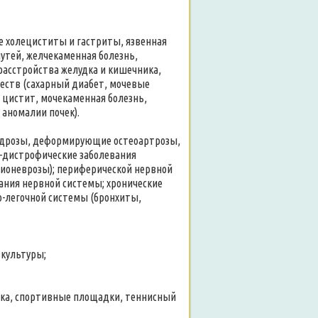
е холециститы и гастриты, язвенная
путей, желчекаменная болезнь,
асстройства желудка и кишечника,
ществ (сахарный диабет, мочевые
 цистит, мочекаменная болезнь,
 аномалии почек).
ондрозы, деформирующие остеоартрозы,
-дистрофические заболевания
дионеврозы); периферической нервной
ания нервной системы; хронические
о-легочной системы (бронхиты,
зкультуры;
ека, спортивные площадки, теннисный