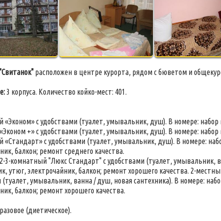
"Свитанок"
расположен в центре курорта, рядом с бюветом и общеку
е:
3 корпуса. Количество койко-мест: 401.
й «Эконом» с удобствами
(туалет, умывальник, душ). В номере: набор 
«Эконом +» с удобствами
(туалет, умывальник, душ). В номере: набор 
й «Стандарт» с удобствами (туалет, умывальник, душ). В номере: наб
ник, балкон; ремонт среднего качества.
2-3-комнатный "Люкс Стандарт" с удобствами
(туалет, умывальник, ва
к, утюг, электрочайник, балкон; ремонт хорошего качества. 2-местн
 (туалет, умывальник, ванна / душ, новая сантехника). В номере: наб
ник, балкон; ремонт хорошего качества.
разовое (диетическое).