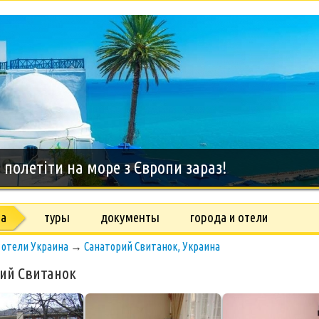
дний тур на о.Занзибар, 8 дней
на
туры
документы
города и отели
→
отели Украина
→
Санаторий Свитанок, Украина
ий Свитанок