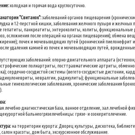
ние:
холодная и горячая вода круглосуточно.
санатории "Свитанок":
заболеваний органов пищеварения (хронически
лудка и 12-перстной кишки, заболевания желчного пузыря и желчных 
е гепатиты, панкреатиты, энтероколиты, колиты, функциональные р
оз, осложнения после операций на органах пищеварения); обмена ве
жирение); почек и мочевыводящих путей (хронический пиелонефрит и
после удаления камней из почек и мочевыводящих путей, врожденные
путствующих заболеваний: опорно-двигательного аппарата (остеох
строфические полиартриты, посттравматические артриты, обменно
ка); сердечно-сосудистой системы (вегето-сосудистые дистонии, кар
адикулоневриты, невралгии, радикулиты); функциональные заболев
ьные гинекологические заболевания, хронические заболевания бронх
).
за:
ная лечебно-диагностическая база, ванное отделение, зал лечебной фи
общекурортной бальнеогрязелечебницы: грязе- и озокеритолечение.
тура:
на территории курорта: Дворец культуры, дискотека, библиот
а, салон красоты, дом быта, экскурсионное обслуживание.