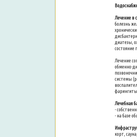
Водоснабже
Лечение в 
болезнь же
хронически
дисбактери
диатезы, о
состояние 
Лечение со
обменно-ди
позвоночни
системы (р
воспалител
фарингиты
Лечебная ба
- собствен
- на базе 
Инфраструк
корт, саун