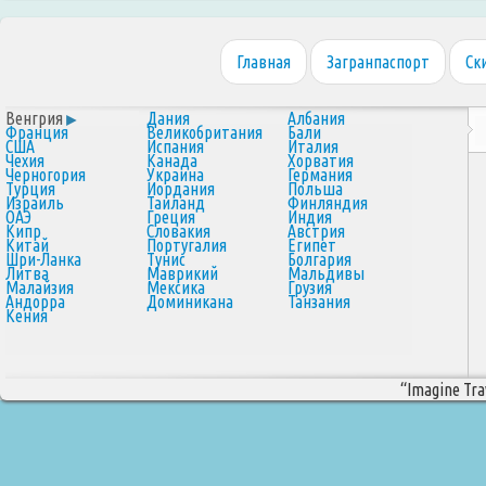
Главная
Загранпаспорт
Ск
Венгрия
Дания
Албания
Франция
Великобритания
Бали
США
Испания
Италия
Чехия
Канада
Хорватия
Черногория
Украина
Германия
Турция
Иордания
Польша
Израиль
Таиланд
Финляндия
ОАЭ
Греция
Индия
Кипр
Словакия
Австрия
Китай
Португалия
Египет
Шри-Ланка
Тунис
Болгария
Литва
Маврикий
Мальдивы
Малайзия
Мексика
Грузия
Андорра
Доминикана
Танзания
Кения
“Imagine Trav