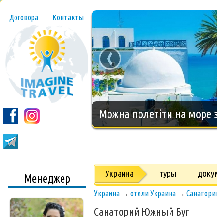
Договора
Контакты
‹
Новогодний тур на о.Занз
Украина
туры
доку
Менеджер
Украина
→
отели Украина
→
Санатори
Санаторий Южный Буг