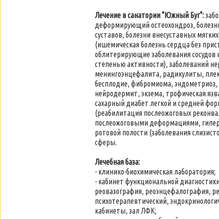
Лечение в санатории "Южный Буг":
забо
деформирующий остеохондроз, болезнь
суставов, болезни внесуставных мягких
(ишемическая болезнь сердца без прист
облитерирующие заболевания сосудов 
степенью активности), заболеваний не
менингоэнцефалита, радикулиты, плекс
бесплодие, фибромиома, эндометриоз, 
нейродермит, экзема, трофическая язв
сахарный диабет легкой и средней формы
(реабилитация послеожоговых реконва
послеожоговыми деформациями, гиперт
ротовой полости (заболевания слизисто
сферы.
Лечебная база:
- клинико-биохимическая лаборатория;
- кабинет функциональной диагностики
реовазография, реоэнцефалография, ре
психотерапевтический, эндокринологи
кабинеты, зал ЛФК;