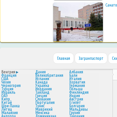
Санат
Главная
Загранпаспорт
Ск
Венгрия
Дания
Албания
Франция
Великобритания
Бали
США
Испания
Италия
Чехия
Канада
Хорватия
Черногория
Украина
Германия
Турция
Иордания
Польша
Израиль
Таиланд
Финляндия
ОАЭ
Греция
Индия
Кипр
Словакия
Австрия
Китай
Португалия
Египет
Шри-Ланка
Тунис
Болгария
Литва
Маврикий
Мальдивы
Малайзия
Мексика
Грузия
Андорра
Доминикана
Танзания