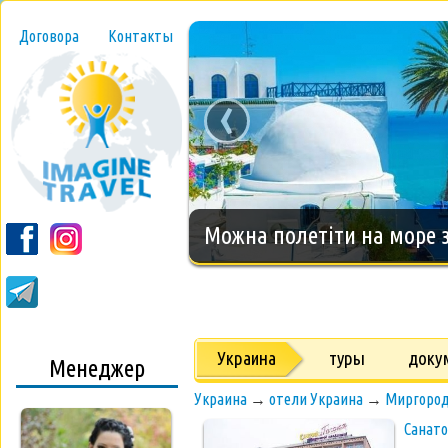
Договора
Контакты
‹
Новогодний тур на о.Занз
Украина
туры
доку
Менеджер
Украина
→
отели Украина
→
Миргород
Санато