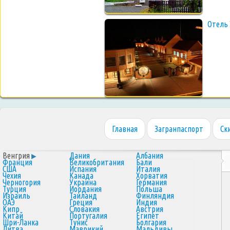
Отель 
Главная
Загранпаспорт
Ск
Венгрия
Дания
Албания
Франция
Великобритания
Бали
США
Испания
Италия
Чехия
Канада
Хорватия
Черногория
Украина
Германия
Турция
Иордания
Польша
Израиль
Таиланд
Финляндия
ОАЭ
Греция
Индия
Кипр
Словакия
Австрия
Китай
Португалия
Египет
Шри-Ланка
Тунис
Болгария
Литва
Маврикий
Мальдивы