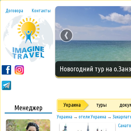
Договора
Контакты
‹
Новогодний тур на о.Занз
Украина
туры
доку
Менеджер
Украина
→
отели Украина
→
Закарпат
Санат