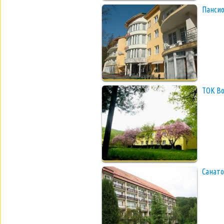
Пансио
ТОК В
Санато