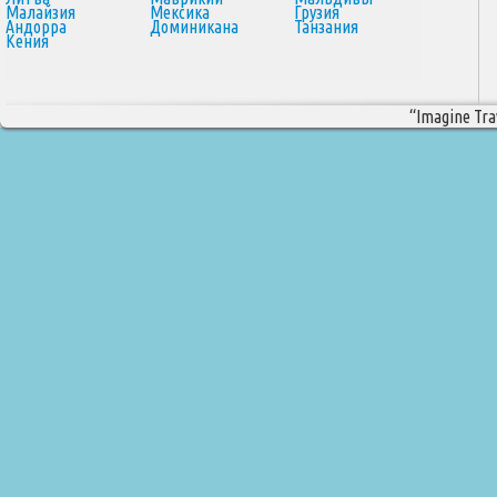
Малайзия
Мексика
Грузия
Андорра
Доминикана
Танзания
Кения
“Imagine Trav