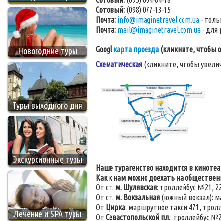
Сотовый:
(095) 604-84-18
Сотовый:
(098) 077-13-15
Почта:
info@imaginetravel.com.ua
- толь
Почта:
mail@imaginetravel.com.ua
- для 
Googl
карта проезда
(кликните, чтобы 
Новогодние туры
Схематическая
(кликните, чтобы увели
Туры выходного дня
Экскурсионные туры
Наше турагенство находится в кинотеа
Как к нам можно доехать на обществе
От ст.
м. Шулявская
: троллейбус №21, 22,
От ст.
м. Вокзальная
(южный вокзал): ма
От
Цирка
: маршрутное такси 471, трол
Лечение и SPA туры
От
Севастопольской пл
.: троллейбус №21