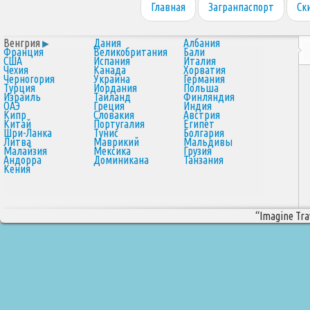
Главная
Загранпаспорт
Ск
Венгрия
Дания
Албания
Франция
Великобритания
Бали
США
Испания
Италия
Чехия
Канада
Хорватия
Черногория
Украина
Германия
Турция
Иордания
Польша
Израиль
Таиланд
Финляндия
ОАЭ
Греция
Индия
Кипр
Словакия
Австрия
Китай
Португалия
Египет
Шри-Ланка
Тунис
Болгария
Литва
Маврикий
Мальдивы
Малайзия
Мексика
Грузия
Андорра
Доминикана
Танзания
Кения
“Imagine Trav