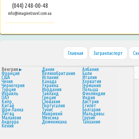
(044) 248-00-48
info@imaginetravel.com.ua
Главная
Загранпаспорт
Ск
Венгрия
Дания
Албания
Франция
Великобритания
Бали
США
Испания
Италия
Чехия
Канада
Хорватия
Черногория
Украина
Германия
Турция
Иордания
Польша
Израиль
Таиланд
Финляндия
ОАЭ
Греция
Индия
Кипр
Словакия
Австрия
Китай
Португалия
Египет
Шри-Ланка
Тунис
Болгария
Литва
Маврикий
Мальдивы
Малайзия
Мексика
Грузия
Андорра
Доминикана
Танзания
Кения