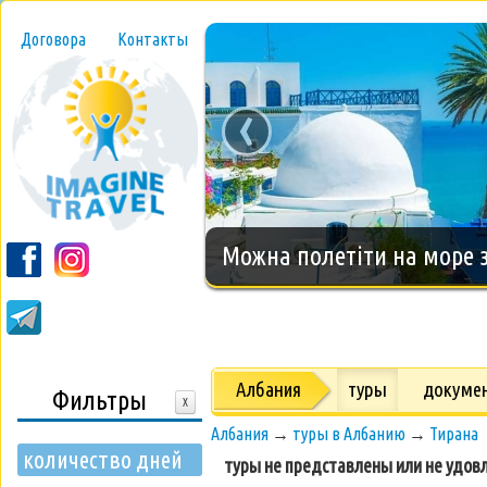
Договора
Контакты
‹
Новогодний тур на о.Занз
Албания
туры
докуме
Фильтры
X
Албания
→
туры в Албанию
→
Тирана
количество дней
туры не представлены или не удов