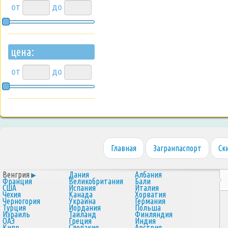
от
до
цена:
от
до
Главная
Загранпаспорт
Ск
Венгрия
Дания
Албания
Франция
Великобритания
Бали
США
Испания
Италия
Чехия
Канада
Хорватия
Черногория
Украина
Германия
Турция
Иордания
Польша
Израиль
Таиланд
Финляндия
ОАЭ
Греция
Индия
Кипр
Словакия
Австрия