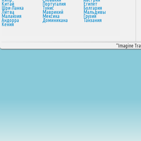
Китай
Португалия
Египет
Шри-Ланка
Тунис
Болгария
Литва
Маврикий
Мальдивы
Малайзия
Мексика
Грузия
Андорра
Доминикана
Танзания
Кения
“Imagine Trav