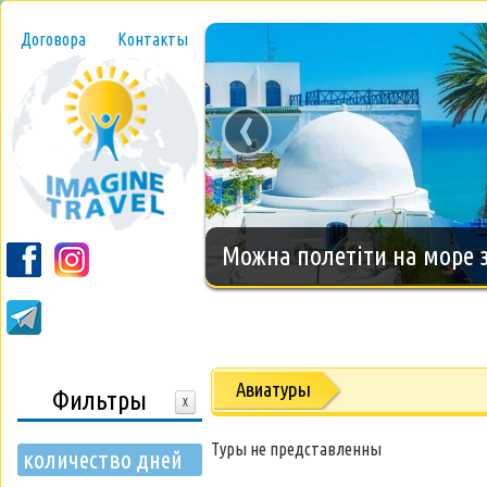
Договора
Контакты
‹
Новогодний тур на о.Занз
Авиатуры
Фильтры
X
Туры не представленны
количество дней