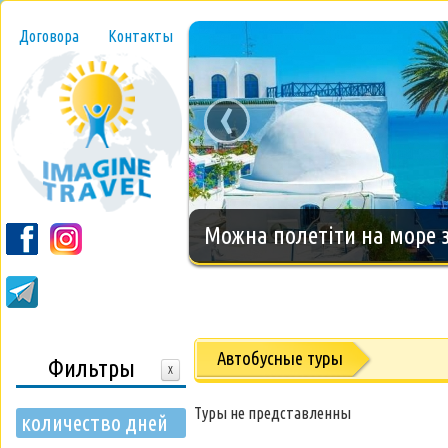
Договора
Контакты
‹
Новогодний тур на о.Занз
Автобусные туры
Фильтры
X
Туры не представленны
количество дней