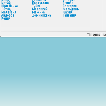
Китай
Португалия
Египет
Шри-Ланка
Тунис
Болгария
Литва
Маврикий
Мальдивы
Малайзия
Мексика
Грузия
Андорра
Доминикана
Танзания
Кения
“Imagine Trav