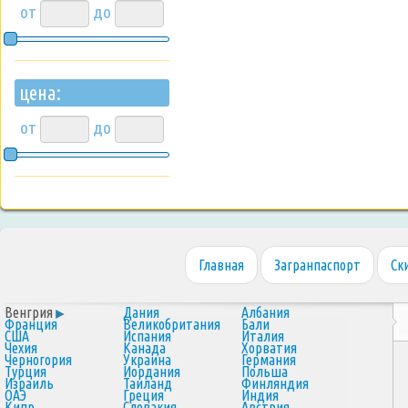
от
до
цена:
от
до
Главная
Загранпаспорт
Ск
Венгрия
Дания
Албания
Франция
Великобритания
Бали
США
Испания
Италия
Чехия
Канада
Хорватия
Черногория
Украина
Германия
Турция
Иордания
Польша
Израиль
Таиланд
Финляндия
ОАЭ
Греция
Индия
Кипр
Словакия
Австрия