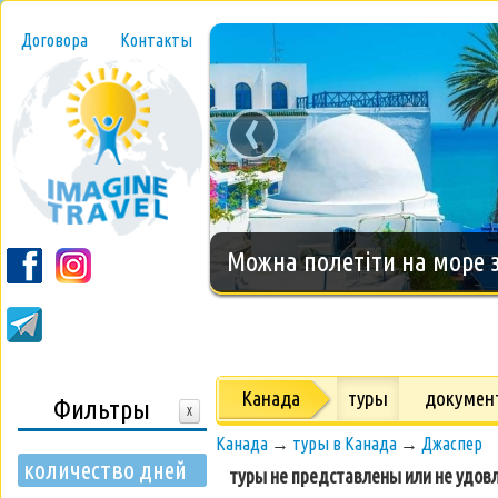
Договора
Контакты
‹
Новогодний тур на о.Занз
Канада
туры
докумен
Фильтры
X
Канада
→
туры в Канада
→
Джаспер
количество дней
туры не представлены или не удов