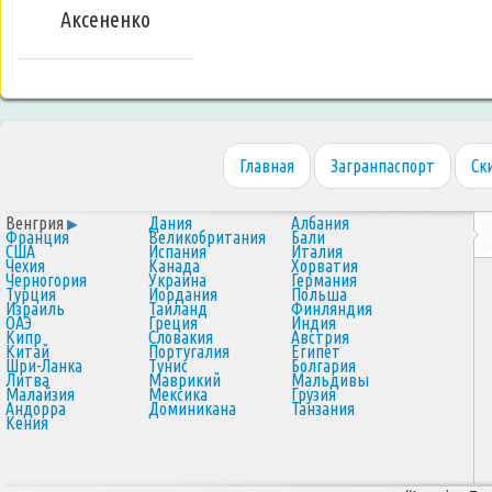
Аксененко
Главная
Загранпаспорт
Ск
Венгрия
Дания
Албания
Франция
Великобритания
Бали
США
Испания
Италия
Чехия
Канада
Хорватия
Черногория
Украина
Германия
Турция
Иордания
Польша
Израиль
Таиланд
Финляндия
ОАЭ
Греция
Индия
Кипр
Словакия
Австрия
Китай
Португалия
Египет
Шри-Ланка
Тунис
Болгария
Литва
Маврикий
Мальдивы
Малайзия
Мексика
Грузия
Андорра
Доминикана
Танзания
Кения