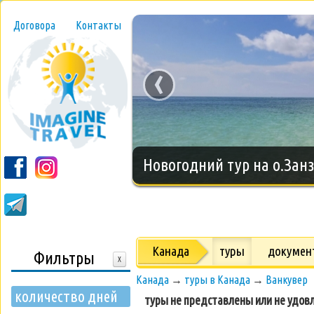
Договора
Контакты
‹
Новогодний тур на о.Занз
Канада
туры
докумен
Фильтры
X
Канада
→
туры в Канада
→
Ванкувер
количество дней
туры не представлены или не удов