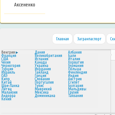
Аксененко
Главная
Загранпаспорт
Ск
Венгрия
Дания
Албания
Франция
Великобритания
Бали
США
Испания
Италия
Чехия
Канада
Хорватия
Черногория
Украина
Германия
Турция
Иордания
Польша
Израиль
Таиланд
Финляндия
ОАЭ
Греция
Индия
Кипр
Словакия
Австрия
Китай
Португалия
Египет
Шри-Ланка
Тунис
Болгария
Литва
Маврикий
Мальдивы
Малайзия
Мексика
Грузия
Андорра
Доминикана
Танзания
Кения