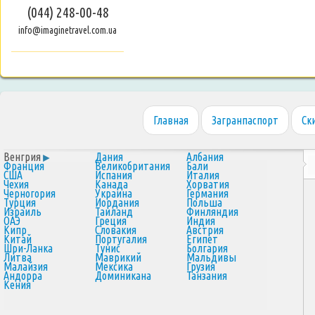
(044) 248-00-48
info@imaginetravel.com.ua
Главная
Загранпаспорт
Ск
Венгрия
Дания
Албания
Франция
Великобритания
Бали
США
Испания
Италия
Чехия
Канада
Хорватия
Черногория
Украина
Германия
Турция
Иордания
Польша
Израиль
Таиланд
Финляндия
ОАЭ
Греция
Индия
Кипр
Словакия
Австрия
Китай
Португалия
Египет
Шри-Ланка
Тунис
Болгария
Литва
Маврикий
Мальдивы
Малайзия
Мексика
Грузия
Андорра
Доминикана
Танзания
Кения