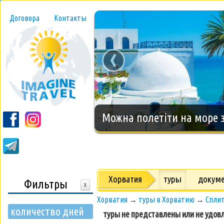
Договора
Контакты
‹
Новогодний тур на о.Занз
Хорватия
туры
докум
Фильтры
X
Хорватия
→
туры в Хорватию
→
Спли
количество дней
туры не представлены или не удов