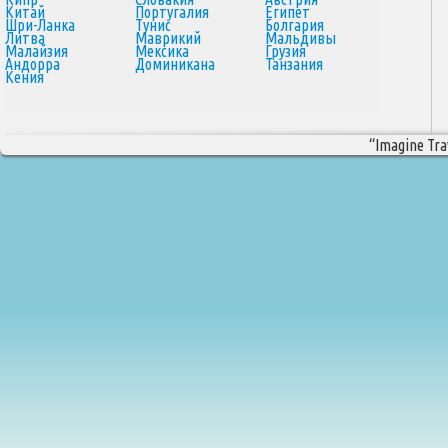
Китай
Португалия
Египет
Шри-Ланка
Тунис
Болгария
Литва
Маврикий
Мальдивы
Малайзия
Мексика
Грузия
Андорра
Доминикана
Танзания
Кения
“Imagine Trav