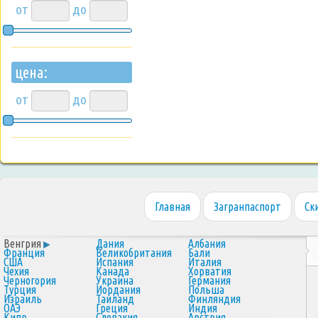
от
до
цена:
от
до
Главная
Загранпаспорт
Ск
Венгрия
Дания
Албания
Франция
Великобритания
Бали
США
Испания
Италия
Чехия
Канада
Хорватия
Черногория
Украина
Германия
Турция
Иордания
Польша
Израиль
Таиланд
Финляндия
ОАЭ
Греция
Индия
Кипр
Словакия
Австрия