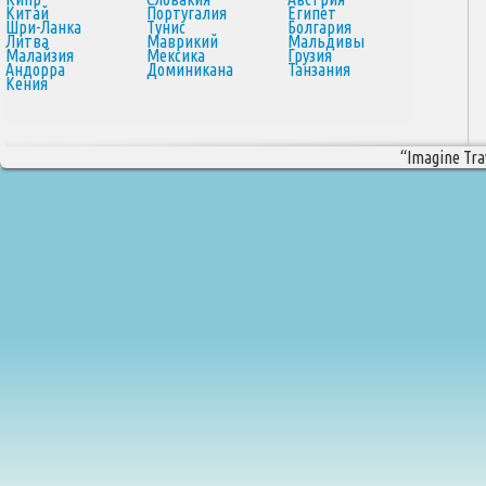
Китай
Португалия
Египет
Шри-Ланка
Тунис
Болгария
Литва
Маврикий
Мальдивы
Малайзия
Мексика
Грузия
Андорра
Доминикана
Танзания
Кения
“Imagine Trav