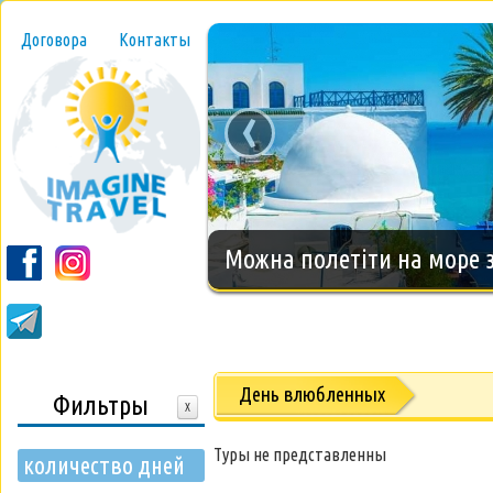
Договора
Контакты
‹
Новогодний тур на о.Занз
День влюбленных
Фильтры
X
Туры не представленны
количество дней