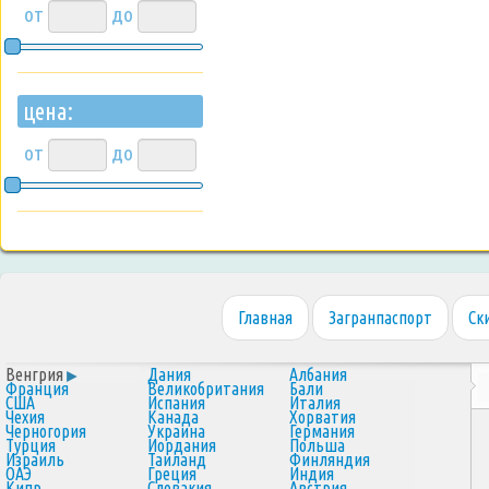
от
до
цена:
от
до
Главная
Загранпаспорт
Ск
Венгрия
Дания
Албания
Франция
Великобритания
Бали
США
Испания
Италия
Чехия
Канада
Хорватия
Черногория
Украина
Германия
Турция
Иордания
Польша
Израиль
Таиланд
Финляндия
ОАЭ
Греция
Индия
Кипр
Словакия
Австрия