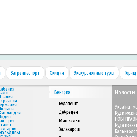
я
Загранпаспорт
Скидки
Экскурсионные туры
Горящ
Албания
Новости
Венгрия
Бали
Италия
Хорватия
Будапешт
Германия
Українці мо
Польша
Дебрецен
Финляндия
Куди можна
Индия
НОВІ ПРАВ
Австрия
Мишкольц
Египет
Куда поеха
Болгария
Залакарош
Бальнеоло
Мальдивы
Грузия