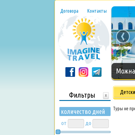
Договора
Контакты
‹
Нового
Детски
Фильтры
X
Туры не п
количество дней
от
до