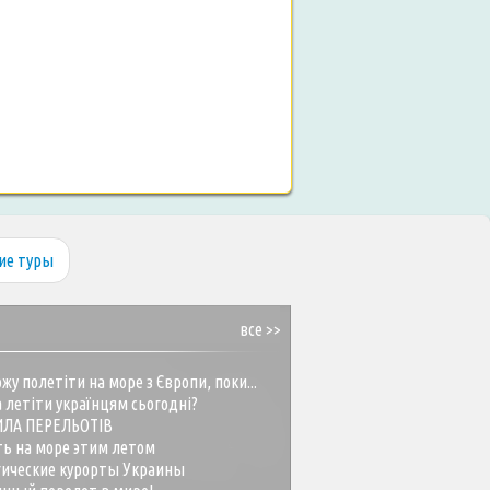
ие туры
все >>
жу полетіти на море з Європи, поки...
 летіти українцям сьогодні?
ИЛА ПЕРЕЛЬОТІВ
ть на море этим летом
гические курорты Украины