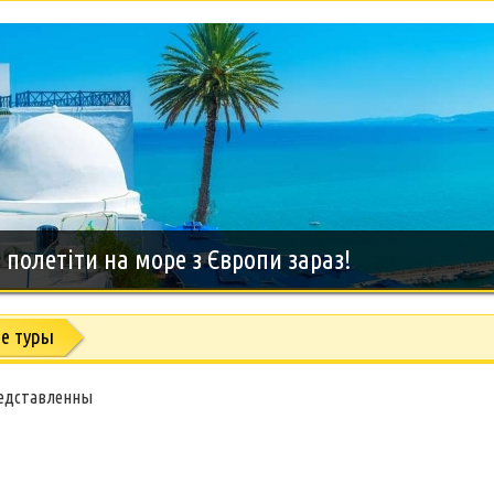
дний тур на о.Занзибар, 8 дней
е туры
редставленны