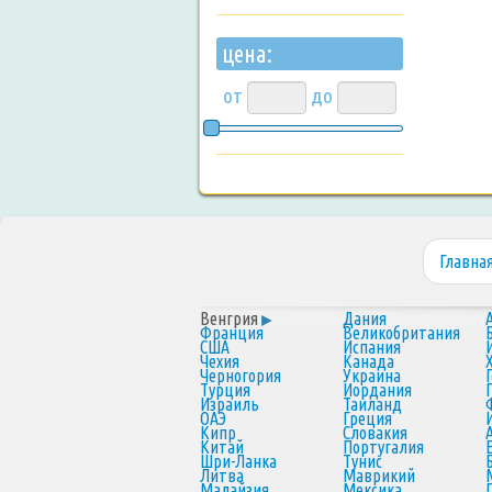
цена:
от
до
Главна
Венгрия
Дания
Франция
Великобритания
США
Испания
Чехия
Канада
Черногория
Украина
Турция
Иордания
Израиль
Таиланд
ОАЭ
Греция
Кипр
Словакия
Китай
Португалия
Шри-Ланка
Тунис
Литва
Маврикий
Малайзия
Мексика