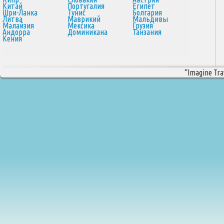
Китай
Португалия
Египет
Шри-Ланка
Тунис
Болгария
Литва
Маврикий
Мальдивы
Малайзия
Мексика
Грузия
Андорра
Доминикана
Танзания
Кения
“Imagine Trav