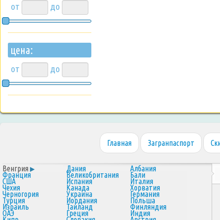
от
до
цена:
от
до
Главная
Загранпаспорт
Ск
Венгрия
Дания
Албания
Франция
Великобритания
Бали
США
Испания
Италия
Чехия
Канада
Хорватия
Черногория
Украина
Германия
Турция
Иордания
Польша
Израиль
Таиланд
Финляндия
ОАЭ
Греция
Индия
Кипр
Словакия
Австрия