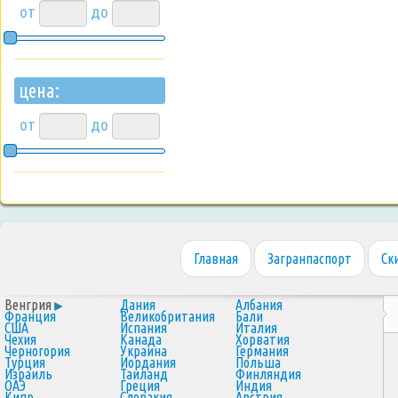
от
до
цена:
от
до
Главная
Загранпаспорт
Ск
Венгрия
Дания
Албания
Франция
Великобритания
Бали
США
Испания
Италия
Чехия
Канада
Хорватия
Черногория
Украина
Германия
Турция
Иордания
Польша
Израиль
Таиланд
Финляндия
ОАЭ
Греция
Индия
Кипр
Словакия
Австрия