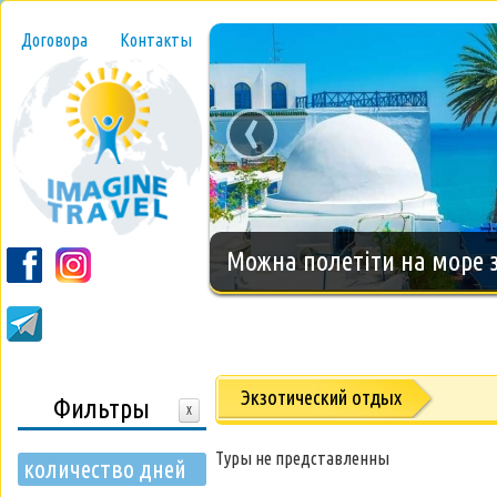
Договора
Контакты
‹
Новогодний тур на о.Занз
Экзотический отдых
Фильтры
X
Туры не представленны
количество дней