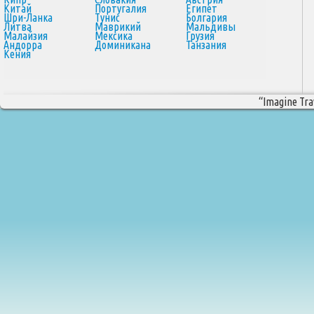
Китай
Португалия
Египет
Шри-Ланка
Тунис
Болгария
Литва
Маврикий
Мальдивы
Малайзия
Мексика
Грузия
Андорра
Доминикана
Танзания
Кения
“Imagine Trav