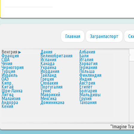
Главная
Загранпаспорт
Ск
Венгрия
Дания
Албания
Франция
Великобритания
Бали
США
Испания
Италия
Чехия
Канада
Хорватия
Черногория
Украина
Германия
Турция
Иордания
Польша
Израиль
Таиланд
Финляндия
ОАЭ
Греция
Индия
Кипр
Словакия
Австрия
Китай
Португалия
Египет
Шри-Ланка
Тунис
Болгария
Литва
Маврикий
Мальдивы
Малайзия
Мексика
Грузия
Андорра
Доминикана
Танзания
Кения
“Imagine Trav