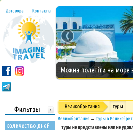
Договора
Контакты
‹
Новогодний тур на о.Занз
Великобритания
туры
Фильтры
X
Великобритания
→
туры в Великобри
количество дней
туры не представлены или не удов