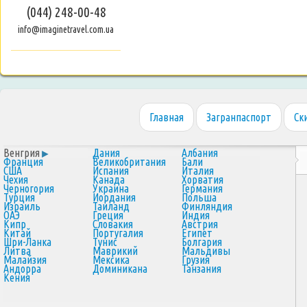
(044) 248-00-48
info@imaginetravel.com.ua
Главная
Загранпаспорт
Ск
Венгрия
Дания
Албания
Франция
Великобритания
Бали
США
Испания
Италия
Чехия
Канада
Хорватия
Черногория
Украина
Германия
Турция
Иордания
Польша
Израиль
Таиланд
Финляндия
ОАЭ
Греция
Индия
Кипр
Словакия
Австрия
Китай
Португалия
Египет
Шри-Ланка
Тунис
Болгария
Литва
Маврикий
Мальдивы
Малайзия
Мексика
Грузия
Андорра
Доминикана
Танзания
Кения