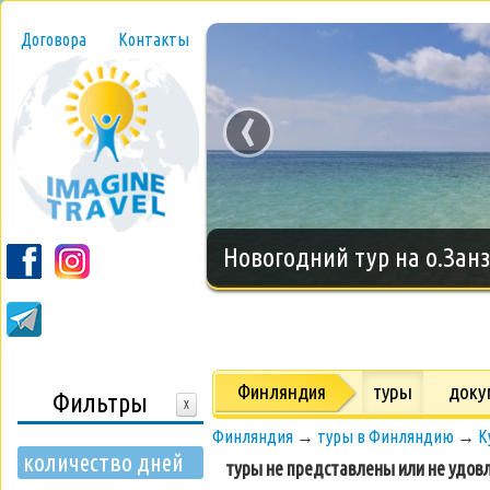
Договора
Контакты
‹
Новогодний тур на о.Занз
Финляндия
туры
доку
Фильтры
X
Финляндия
→
туры в Финляндию
→
К
количество дней
туры не представлены или не удов