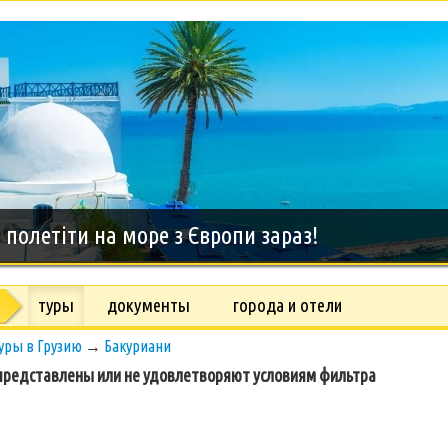
дний тур на о.Занзибар, 8 дней
туры
документы
города и отели
уры в Грузию
→
Бакуриани
редставлены или не удовлетворяют условиям фильтра