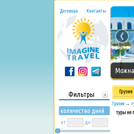
Договора
Контакты
‹
Нового
Грузия
Фильтры
X
Грузия
→
т
количество дней
туры не п
от
до