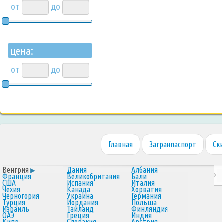
от
до
цена:
от
до
Главная
Загранпаспорт
Ск
Венгрия
Дания
Албания
Франция
Великобритания
Бали
США
Испания
Италия
Чехия
Канада
Хорватия
Черногория
Украина
Германия
Турция
Иордания
Польша
Израиль
Таиланд
Финляндия
ОАЭ
Греция
Индия
Кипр
Словакия
Австрия