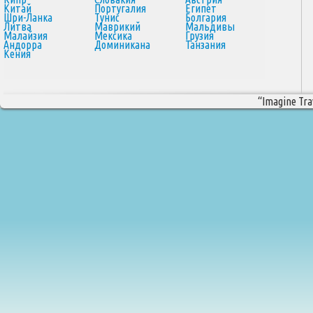
Китай
Португалия
Египет
Шри-Ланка
Тунис
Болгария
Литва
Маврикий
Мальдивы
Малайзия
Мексика
Грузия
Андорра
Доминикана
Танзания
Кения
“Imagine Trav