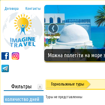
Договора
Контакты
‹
Новогодний тур на о.Занз
Горнолыжные туры
Фильтры
X
Туры не представленны
количество дней