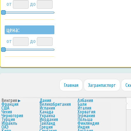
от
до
цена:
от
до
Главная
Загранпаспорт
Ск
Венгрия
Дания
Албания
Франция
Великобритания
Бали
США
Испания
Италия
Чехия
Канада
Хорватия
Черногория
Украина
Германия
Турция
Иордания
Польша
Израиль
Таиланд
Финляндия
ОАЭ
Греция
Индия
Кипр
Словакия
Австрия