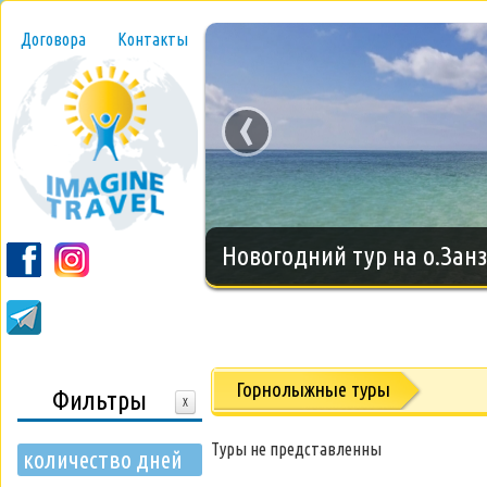
Договора
Контакты
‹
Новогодний тур на о.Занз
Горнолыжные туры
Фильтры
X
Туры не представленны
количество дней