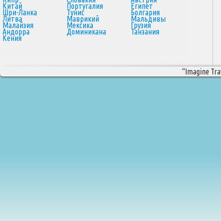
Китай
Португалия
Египет
Шри-Ланка
Тунис
Болгария
Литва
Маврикий
Мальдивы
Малайзия
Мексика
Грузия
Андорра
Доминикана
Танзания
Кения
“Imagine Trav