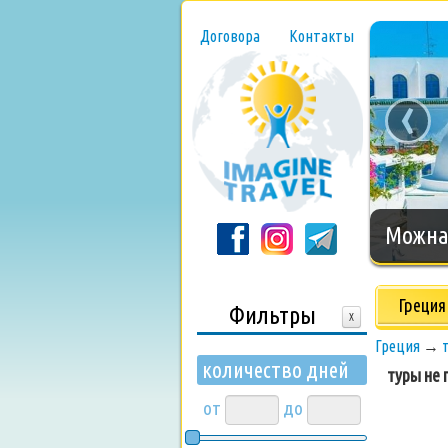
Договора
Контакты
‹
Нового
Греция
Фильтры
X
Греция
→
количество дней
туры не п
от
до