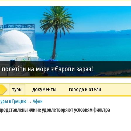
дний тур на о.Занзибар, 8 дней
туры
документы
города и отели
туры в Грецию
→
Афон
редставлены или не удовлетворяют условиям фильтра