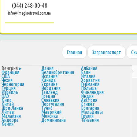
(044) 248-00-48
info@imaginetravel.com.ua
Главная
Загранпаспорт
Ск
Венгрия
Дания
Албания
Франция
Великобритания
Бали
США
Испания
Италия
Чехия
Канада
Хорватия
Черногория
Украина
Германия
Турция
Иордания
Польша
Израиль
Таиланд
Финляндия
ОАЭ
Греция
Индия
Кипр
Словакия
Австрия
Китай
Португалия
Египет
Шри-Ланка
Тунис
Болгария
Литва
Маврикий
Мальдивы
Малайзия
Мексика
Грузия
Андорра
Доминикана
Танзания
Кения