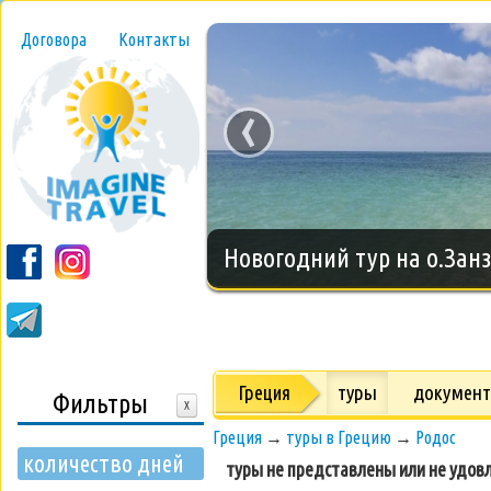
Договора
Контакты
‹
Новогодний тур на о.Занз
Греция
туры
докумен
Фильтры
X
Греция
→
туры в Грецию
→
Родос
количество дней
туры не представлены или не удов