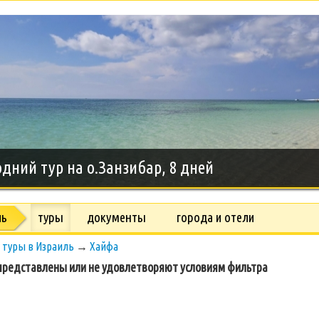
дний тур на о.Занзибар, 8 дней
ль
туры
документы
города и отели
→
туры в Израиль
→
Хайфа
редставлены или не удовлетворяют условиям фильтра