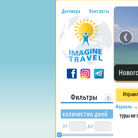
Договора
Контакты
‹
Нового
Израи
Фильтры
X
Израиль
количество дней
туры не п
от
до