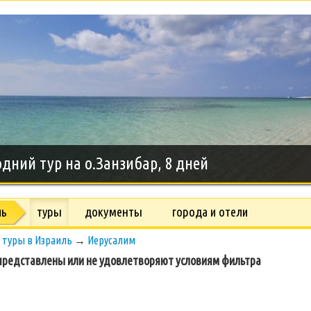
дний тур на о.Занзибар, 8 дней
ль
туры
документы
города и отели
→
туры в Израиль
→
Иерусалим
редставлены или не удовлетворяют условиям фильтра