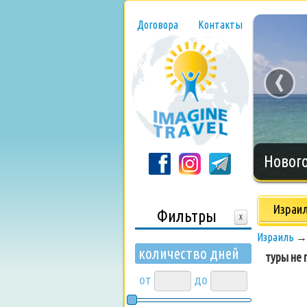
Договора
Контакты
‹
Нового
Израи
Фильтры
X
Израиль
количество дней
туры не п
от
до