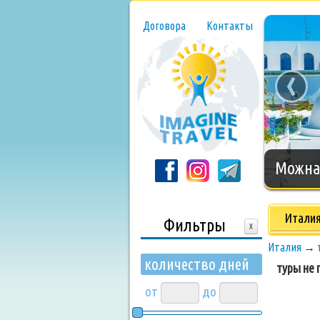
Договора
Контакты
‹
Нового
Итали
Фильтры
X
Италия
→
количество дней
туры не п
от
до