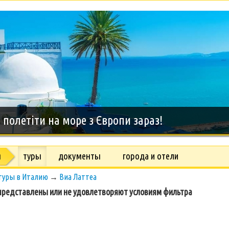
дний тур на о.Занзибар, 8 дней
я
туры
документы
города и отели
туры в Италию
→
Виа Латтеа
редставлены или не удовлетворяют условиям фильтра