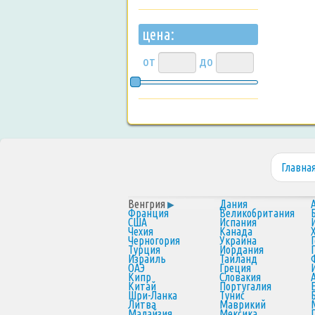
цена:
от
до
Главна
Венгрия
Дания
Франция
Великобритания
США
Испания
Чехия
Канада
Черногория
Украина
Турция
Иордания
Израиль
Таиланд
ОАЭ
Греция
Кипр
Словакия
Китай
Португалия
Шри-Ланка
Тунис
Литва
Маврикий
Малайзия
Мексика