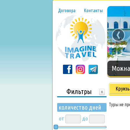
Договора
Контакты
‹
Можна 
Круиз
Фильтры
X
Туры не п
количество дней
от
до