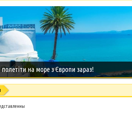
полетіти на море з Європи зараз!
ы
редставленны