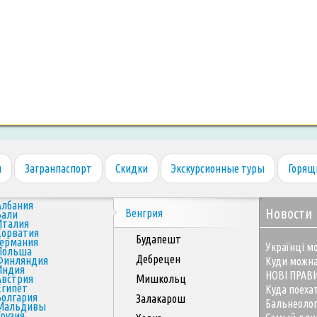
я
Загранпаспорт
Скидки
Экскурсионные туры
Горящ
Албания
Новости
Венгрия
Бали
Италия
Хорватия
Будапешт
Германия
Українці мо
Польша
Дебрецен
Финляндия
Куди можна
Индия
НОВІ ПРАВ
Австрия
Мишкольц
Египет
Куда поеха
Болгария
Залакарош
Бальнеоло
Мальдивы
Грузия