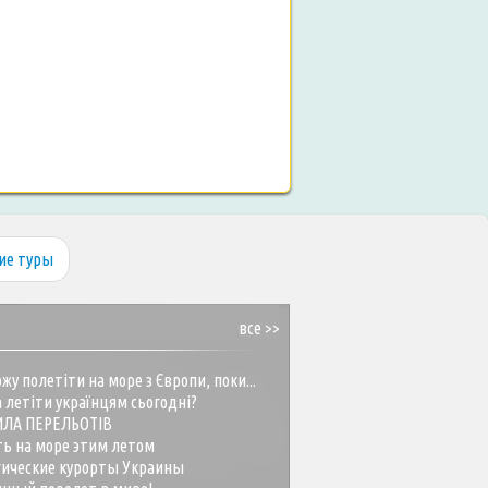
ие туры
все >>
жу полетіти на море з Європи, поки...
 летіти українцям сьогодні?
ИЛА ПЕРЕЛЬОТІВ
ть на море этим летом
гические курорты Украины