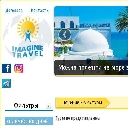
Договора
Контакты
‹
Новогодний тур на о.Занз
Лечение и SPA туры
Фильтры
X
Туры не представленны
количество дней