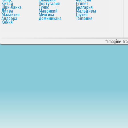
Китай
Португалия
Египет
Шри-Ланка
Тунис
Болгария
Литва
Маврикий
Мальдивы
Малайзия
Мексика
Грузия
Андорра
Доминикана
Танзания
Кения
“Imagine Trav