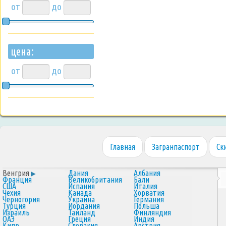
от
до
цена:
от
до
Главная
Загранпаспорт
Ск
Венгрия
Дания
Албания
Франция
Великобритания
Бали
США
Испания
Италия
Чехия
Канада
Хорватия
Черногория
Украина
Германия
Турция
Иордания
Польша
Израиль
Таиланд
Финляндия
ОАЭ
Греция
Индия
Кипр
Словакия
Австрия