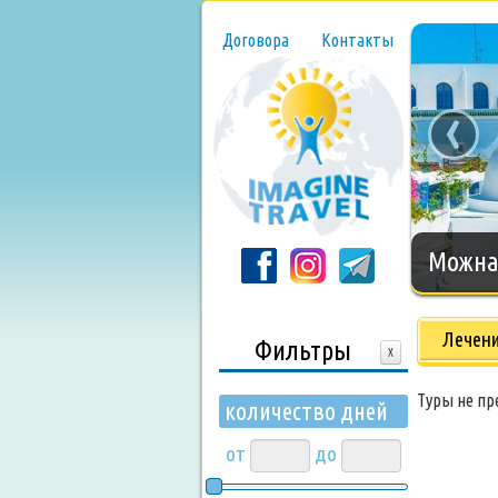
Договора
Контакты
‹
Нового
Лечени
Фильтры
X
Туры не п
количество дней
от
до