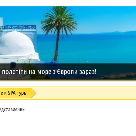
дний тур на о.Занзибар, 8 дней
е и SPA туры
редставленны