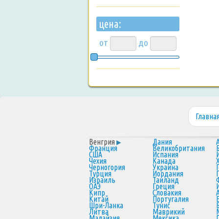
цена:
от
до
Главна
Венгрия
Дания
Франция
Великобритания
США
Испания
Чехия
Канада
Черногория
Украина
Турция
Иордания
Израиль
Таиланд
ОАЭ
Греция
Кипр
Словакия
Китай
Португалия
Шри-Ланка
Тунис
Литва
Маврикий
Малайзия
Мексика