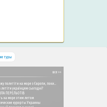
ие туры
все >>
жу полетіти на море з Європи, поки...
 летіти українцям сьогодні?
ИЛА ПЕРЕЛЬОТІВ
ть на море этим летом
гические курорты Украины