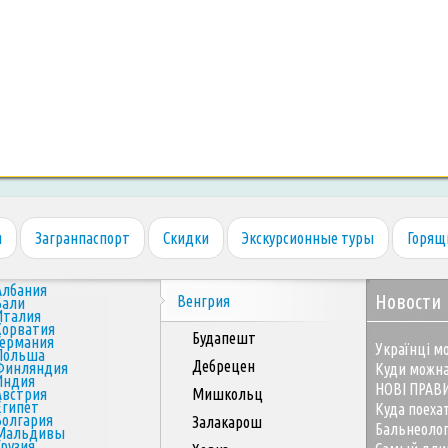
я
Загранпаспорт
Скидки
Экскурсионные туры
Горящ
Албания
Новости
Венгрия
Бали
Италия
Хорватия
Будапешт
Германия
Українці мо
Польша
Дебрецен
Финляндия
Куди можна
Индия
НОВІ ПРАВ
Австрия
Мишкольц
Египет
Куда поеха
Болгария
Залакарош
Бальнеоло
Мальдивы
Грузия