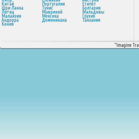
Китай
Португалия
Египет
Шри-Ланка
Тунис
Болгария
Литва
Маврикий
Мальдивы
Малайзия
Мексика
Грузия
Андорра
Доминикана
Танзания
Кения
“Imagine Trav