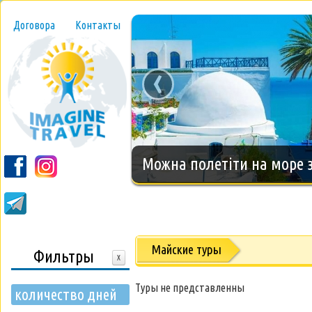
Договора
Контакты
‹
Новогодний тур на о.Занз
Майские туры
Фильтры
X
Туры не представленны
количество дней