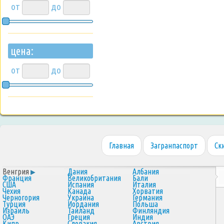
от
до
цена:
от
до
Главная
Загранпаспорт
Ск
Венгрия
Дания
Албания
Франция
Великобритания
Бали
США
Испания
Италия
Чехия
Канада
Хорватия
Черногория
Украина
Германия
Турция
Иордания
Польша
Израиль
Таиланд
Финляндия
ОАЭ
Греция
Индия
Кипр
Словакия
Австрия