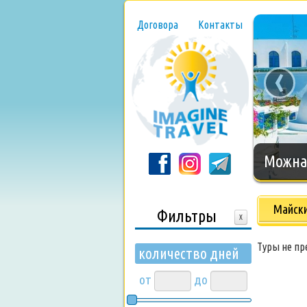
Договора
Контакты
‹
Можна 
Майск
Фильтры
X
Туры не п
количество дней
от
до