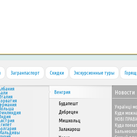
я
Загранпаспорт
Скидки
Экскурсионные туры
Горящ
Албания
Новости
Венгрия
Бали
Италия
Хорватия
Будапешт
Германия
Українці мо
Польша
Дебрецен
Финляндия
Куди можна
Индия
НОВІ ПРАВ
Австрия
Мишкольц
Египет
Куда поеха
Болгария
Залакарош
Бальнеоло
Мальдивы
Грузия