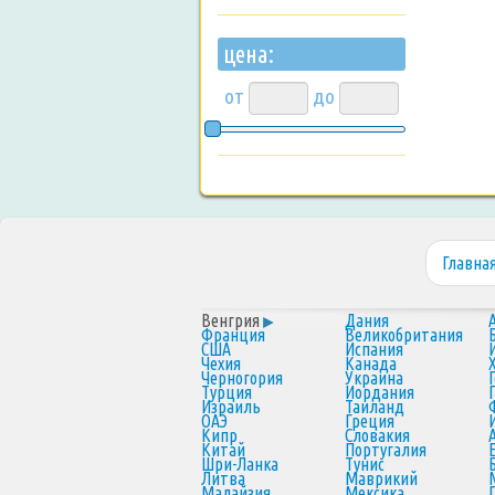
цена:
от
до
Главна
Венгрия
Дания
Франция
Великобритания
США
Испания
Чехия
Канада
Черногория
Украина
Турция
Иордания
Израиль
Таиланд
ОАЭ
Греция
Кипр
Словакия
Китай
Португалия
Шри-Ланка
Тунис
Литва
Маврикий
Малайзия
Мексика