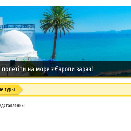
полетіти на море з Європи зараз!
ие туры
редставленны