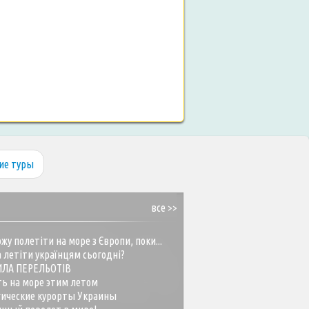
ие туры
все >>
жу полетіти на море з Європи, поки...
 летіти українцям сьогодні?
ИЛА ПЕРЕЛЬОТІВ
ть на море этим летом
гические курорты Украины