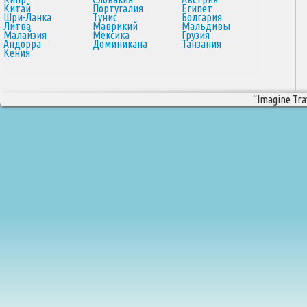
Китай
Португалия
Египет
Шри-Ланка
Тунис
Болгария
Литва
Маврикий
Мальдивы
Малайзия
Мексика
Грузия
Андорра
Доминикана
Танзания
Кения
“Imagine Trav