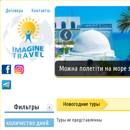
Договора
Контакты
‹
Новогодний тур на о.Занз
Новогодние туры
Фильтры
X
Туры не представленны
количество дней