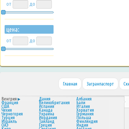
от
до
цена:
от
до
Главная
Загранпаспорт
Ск
Венгрия
Дания
Албания
Франция
Великобритания
Бали
США
Испания
Италия
Чехия
Канада
Хорватия
Черногория
Украина
Германия
Турция
Иордания
Польша
Израиль
Таиланд
Финляндия
ОАЭ
Греция
Индия
Кипр
Словакия
Австрия