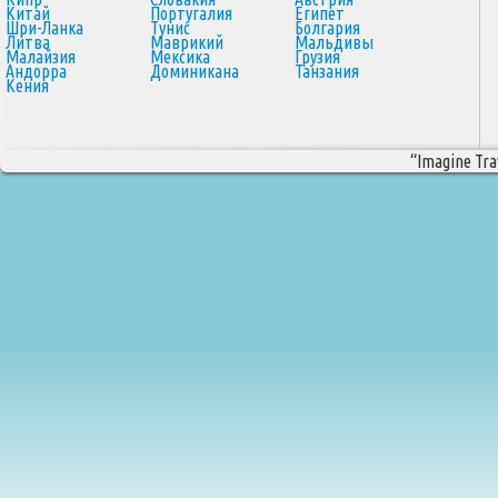
Китай
Португалия
Египет
Шри-Ланка
Тунис
Болгария
Литва
Маврикий
Мальдивы
Малайзия
Мексика
Грузия
Андорра
Доминикана
Танзания
Кения
“Imagine Trav