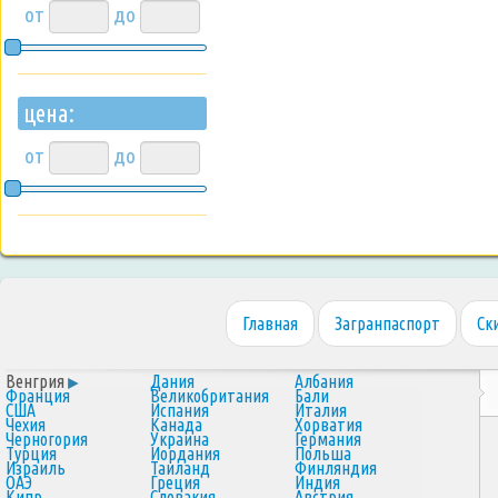
от
до
цена:
от
до
Главная
Загранпаспорт
Ск
Венгрия
Дания
Албания
Франция
Великобритания
Бали
США
Испания
Италия
Чехия
Канада
Хорватия
Черногория
Украина
Германия
Турция
Иордания
Польша
Израиль
Таиланд
Финляндия
ОАЭ
Греция
Индия
Кипр
Словакия
Австрия