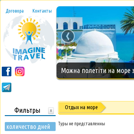
Договора
Контакты
‹
Новогодний тур на о.Занз
Отдых на море
Фильтры
X
Туры не представленны
количество дней