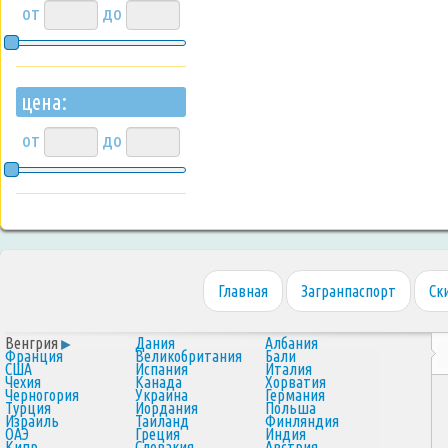
от
до
цена:
от
до
Главная
Загранпаспорт
Ск
Венгрия
Дания
Албания
Франция
Великобритания
Бали
США
Испания
Италия
Чехия
Канада
Хорватия
Черногория
Украина
Германия
Турция
Иордания
Польша
Израиль
Таиланд
Финляндия
ОАЭ
Греция
Индия
Кипр
Словакия
Австрия