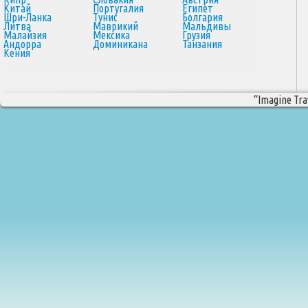
Китай
Португалия
Египет
Шри-Ланка
Тунис
Болгария
Литва
Маврикий
Мальдивы
Малайзия
Мексика
Грузия
Андорра
Доминикана
Танзания
Кения
“Imagine Trav