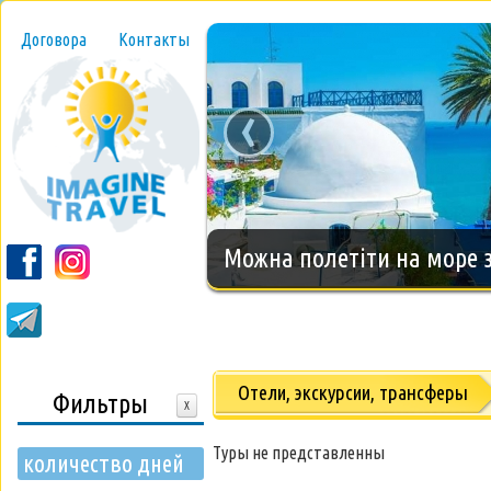
Договора
Контакты
‹
Новогодний тур на о.Занз
Отели, экскурсии, трансферы
Фильтры
X
Туры не представленны
количество дней