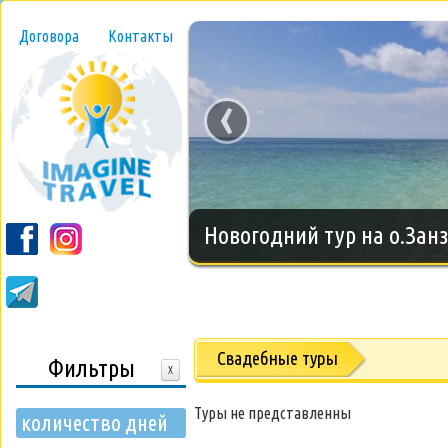
Договора
Контакты
‹
Новогодний тур на о.Занз
Свадебные туры
Фильтры
X
Туры не представленны
количество дней