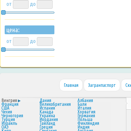
от
до
цена:
от
до
Главная
Загранпаспорт
Ск
Венгрия
Дания
Албания
Франция
Великобритания
Бали
США
Испания
Италия
Чехия
Канада
Хорватия
Черногория
Украина
Германия
Турция
Иордания
Польша
Израиль
Таиланд
Финляндия
ОАЭ
Греция
Индия
Кипр
Словакия
Австрия