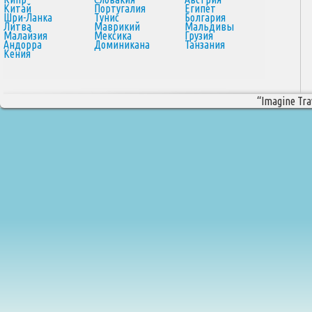
Китай
Португалия
Египет
Шри-Ланка
Тунис
Болгария
Литва
Маврикий
Мальдивы
Малайзия
Мексика
Грузия
Андорра
Доминикана
Танзания
Кения
“Imagine Trav